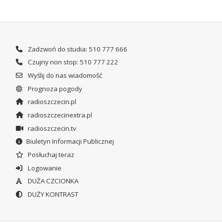
Zadzwoń do studia: 510 777 666
Czujny non stop: 510 777 222
Wyślij do nas wiadomość
Prognoza pogody
radioszczecin.pl
radioszczecinextra.pl
radioszczecin.tv
Biuletyn Informacji Publicznej
Posłuchaj teraz
Logowanie
DUŻA CZCIONKA
DUŻY KONTRAST