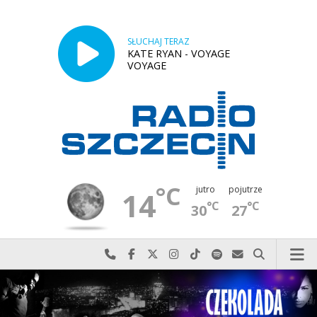
SŁUCHAJ TERAZ
KATE RYAN - VOYAGE
VOYAGE
°C
jutro
pojutrze
14
°C
°C
30
27
Najlepiej po prostu do nas zadzwoń
Odwiedź nas na Facebook-u
Odwiedź nas na X
Odwiedź nas na Instagram-ie
Odwiedź nas na TikTok-u
Szukaj nas na Spotify
Wyślij do nas w
Szukaj