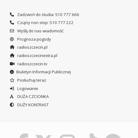
Zadzwoń do studia: 510 777 666
Czujny non stop: 510 777 222
Wyślij do nas wiadomość
Prognoza pogody
radioszczecin.pl
radioszczecinextra.pl
radioszczecin.tv
Biuletyn Informacji Publicznej
Posłuchaj teraz
Logowanie
DUŻA CZCIONKA
DUŻY KONTRAST