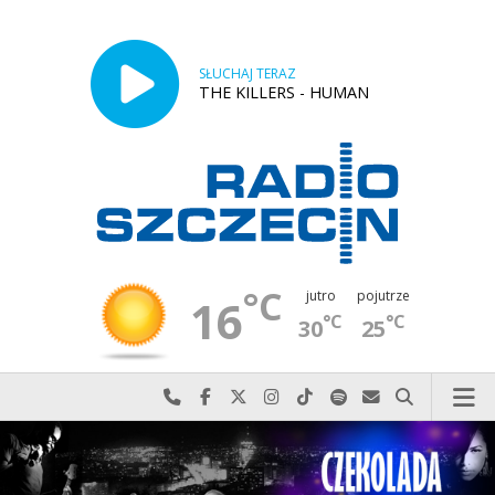
SŁUCHAJ TERAZ
THE KILLERS - HUMAN
°C
jutro
pojutrze
16
°C
°C
30
25
Najlepiej po prostu do nas zadzwoń
Odwiedź nas na Facebook-u
Odwiedź nas na X
Odwiedź nas na Instagram-ie
Odwiedź nas na TikTok-u
Szukaj nas na Spotify
Wyślij do nas w
Szukaj