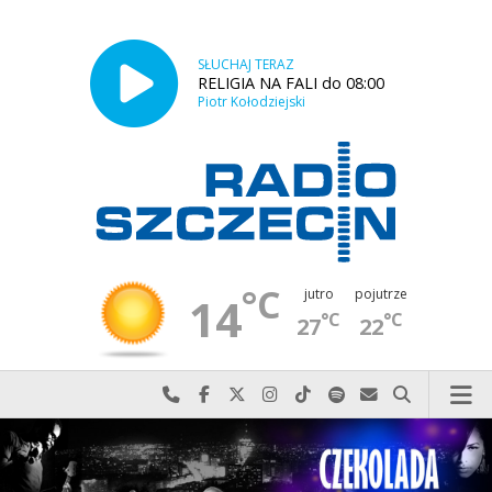
SŁUCHAJ TERAZ
RELIGIA NA FALI do 08:00
Piotr Kołodziejski
°C
jutro
pojutrze
14
°C
°C
27
22
Najlepiej po prostu do nas zadzwoń
Odwiedź nas na Facebook-u
Odwiedź nas na X
Odwiedź nas na Instagram-ie
Odwiedź nas na TikTok-u
Szukaj nas na Spotify
Wyślij do nas w
Szukaj