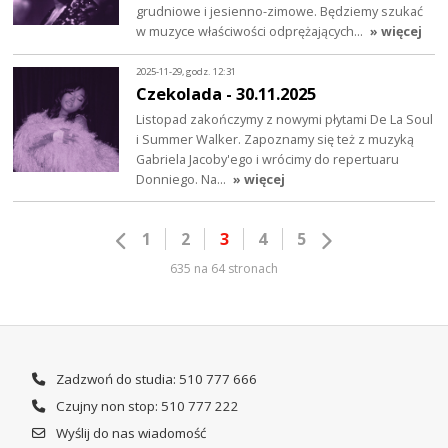
grudniowe i jesienno-zimowe. Będziemy szukać
w muzyce właściwości odprężających…
» więcej
2025-11-29, godz. 12:31
Czekolada - 30.11.2025
Listopad zakończymy z nowymi płytami De La Soul
i Summer Walker. Zapoznamy się też z muzyką
Gabriela Jacoby'ego i wrócimy do repertuaru
Donniego. Na…
» więcej
1
2
3
4
5
635 na 64 stronach
Zadzwoń do studia: 510 777 666
Czujny non stop: 510 777 222
Wyślij do nas wiadomość