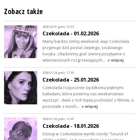
Zobacz także
2026-02-01, godz. 10:53
Czekolada - 01.02.2026
Mamy bardzo zimny weekend, więc Czekolada
przyjmuje dziś postać ciepłego, soulowego
kocyka. :) Będziemy grać utwory pozytywne o
właściwościach rozgrzewających…
» więcej
2026-01-24, godz. 17:55
Czekolada - 25.01.2026
Czekolada rozpocznie się kilkoma pięknymi
balladami, które powinny nas weekendowo
wyciszyć - dwie z nich będą pochodzić z filmów, a
pozostałe z moich…
» więcej
2026-01-18, godz. 12:47
Czekolada - 18.01.2026
Dzisiaj w Czekoladzie wyniki sondy "Sound of
2026" od BBC, czyli sprawdzimy najgorętsze