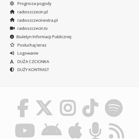
Prognoza pogody
radioszczecin.pl
radioszczecinextra.pl
radioszczecin.tv
Biuletyn Informacji Publicznej
Posłuchaj teraz
Logowanie
DUŻA CZCIONKA
DUŻY KONTRAST