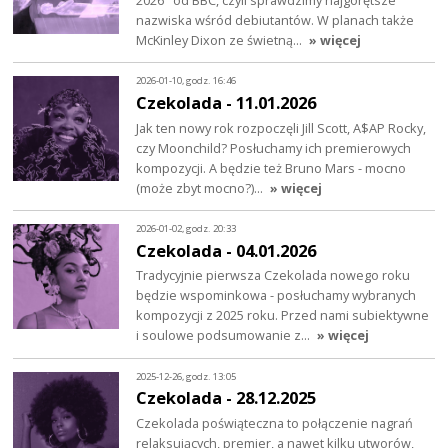
nazwiska wśród debiutantów. W planach także
McKinley Dixon ze świetną…
» więcej
2026-01-10, godz. 16:46
Czekolada - 11.01.2026
Jak ten nowy rok rozpoczęli Jill Scott, A$AP Rocky,
czy Moonchild? Posłuchamy ich premierowych
kompozycji. A będzie też Bruno Mars - mocno
(może zbyt mocno?)…
» więcej
2026-01-02, godz. 20:33
Czekolada - 04.01.2026
Tradycyjnie pierwsza Czekolada nowego roku
będzie wspominkowa - posłuchamy wybranych
kompozycji z 2025 roku. Przed nami subiektywne
i soulowe podsumowanie z…
» więcej
2025-12-26, godz. 13:05
Czekolada - 28.12.2025
Czekolada poświąteczna to połączenie nagrań
relaksujących, premier, a nawet kilku utworów,