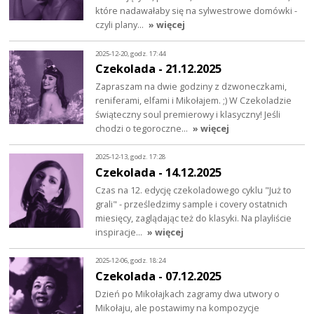
które nadawałaby się na sylwestrowe domówki -
czyli plany…
» więcej
2025-12-20, godz. 17:44
Czekolada - 21.12.2025
Zapraszam na dwie godziny z dzwoneczkami,
reniferami, elfami i Mikołajem. ;) W Czekoladzie
świąteczny soul premierowy i klasyczny! Jeśli
chodzi o tegoroczne…
» więcej
2025-12-13, godz. 17:28
Czekolada - 14.12.2025
Czas na 12. edycję czekoladowego cyklu "Już to
grali" - prześledzimy sample i covery ostatnich
miesięcy, zaglądając też do klasyki. Na playliście
inspiracje…
» więcej
2025-12-06, godz. 18:24
Czekolada - 07.12.2025
Dzień po Mikołajkach zagramy dwa utwory o
Mikołaju, ale postawimy na kompozycje