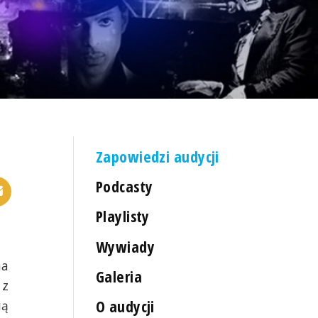
Zapowiedzi audycji
Podcasty
Playlisty
Wywiady
na
Galeria
 z
O audycji
ią