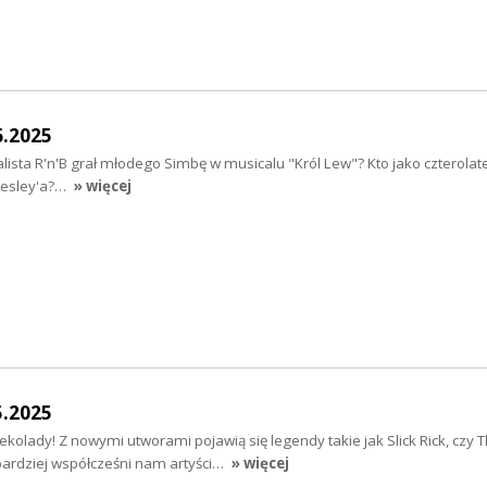
6.2025
ista R'n'B grał młodego Simbę w musicalu "Król Lew"? Kto jako czterolate
Presley'a?…
» więcej
5.2025
kolady! Z nowymi utworami pojawią się legendy takie jak Slick Rick, czy 
bardziej współcześni nam artyści…
» więcej