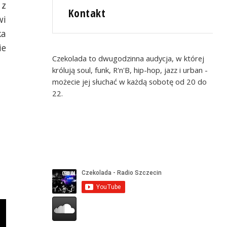
 z
Kontakt
wi
ka
ie
Czekolada to dwugodzinna audycja, w której
królują soul, funk, R'n'B, hip-hop, jazz i urban -
możecie jej słuchać w każdą sobotę od 20 do
22.