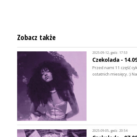
Zobacz także
2025-09-12, godz. 17:53
Czekolada - 14.0
Przed nami 11 część cyk
ostatnich miesięcy. :) N
2025-09-05, godz. 20:54