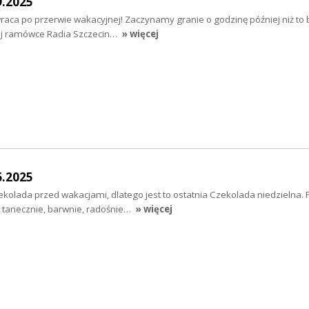
9.2025
aca po przerwie wakacyjnej! Zaczynamy granie o godzinę później niż to b
nej ramówce Radia Szczecin…
» więcej
6.2025
ekolada przed wakacjami, dlatego jest to ostatnia Czekolada niedzielna.
e tanecznie, barwnie, radośnie…
» więcej