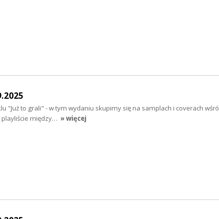
9.2025
lu "Już to grali" - w tym wydaniu skupimy się na samplach i coverach wśr
a playliście między…
» więcej