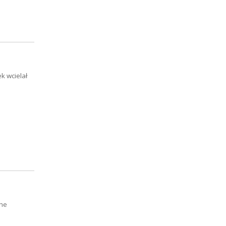
k wcielał
The