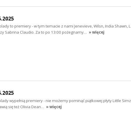
6.2025
ady to premiery - w tym temacie z nami Jenevieve, Wilsn, India Shawn, 
czy Sabrina Claudio. Za to po 13:00 pożegnamy…
» więcej
6.2025
ady wypełnią premiery - nie możemy pominąć piątkowej płyty Little Simz 
wią się też Olivia Dean…
» więcej