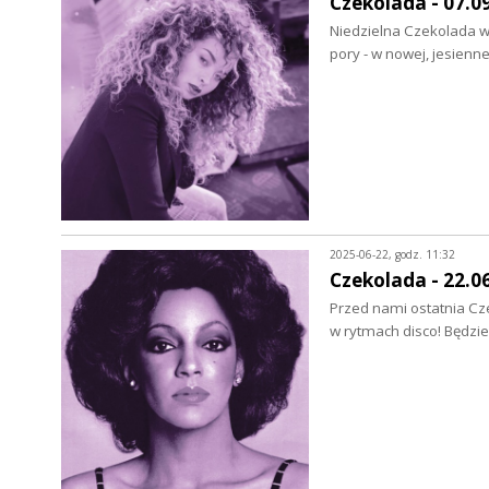
Czekolada - 07.0
Niedzielna Czekolada wr
pory - w nowej, jesien
2025-06-22, godz. 11:32
Czekolada - 22.0
Przed nami ostatnia Cz
w rytmach disco! Będzi