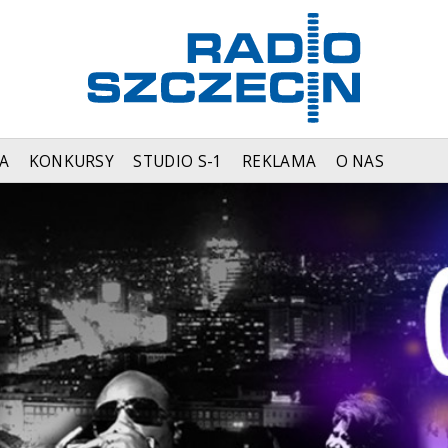
A
KONKURSY
STUDIO S-1
REKLAMA
O NAS