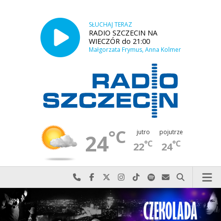
SŁUCHAJ TERAZ
RADIO SZCZECIN NA
WIECZÓR do 21:00
Małgorzata Frymus, Anna Kolmer
°C
jutro
pojutrze
24
°C
°C
22
24
Najlepiej po prostu do nas zadzwoń
Odwiedź nas na Facebook-u
Odwiedź nas na X
Odwiedź nas na Instagram-ie
Odwiedź nas na TikTok-u
Szukaj nas na Spotify
Wyślij do nas w
Szukaj