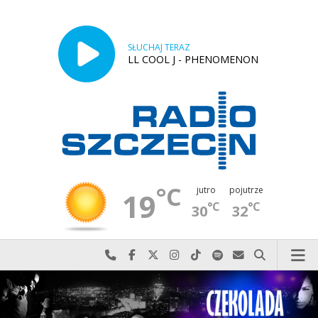
SŁUCHAJ TERAZ
LL COOL J - PHENOMENON
°C
jutro
pojutrze
19
°C
°C
30
32
Najlepiej po prostu do nas zadzwoń
Odwiedź nas na Facebook-u
Odwiedź nas na X
Odwiedź nas na Instagram-ie
Odwiedź nas na TikTok-u
Szukaj nas na Spotify
Wyślij do nas w
Szukaj