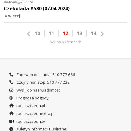
2024-04-07, godz. 13:57
Czekolada #580 (07.04.2024)
» więcej
10
11
12
13
14
827 na 83 stronach
Zadzwoń do studia: 510 777 666
Czujny non stop: 510 777 222
Wyślij do nas wiadomość
Prognoza pogody
radioszczecin.pl
radioszczecinextra.pl
radioszczecin.tv
Biuletyn Informacji Publicznej