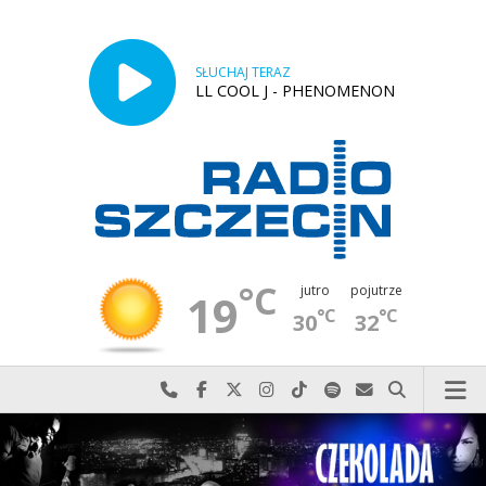
SŁUCHAJ TERAZ
LL COOL J - PHENOMENON
°C
jutro
pojutrze
19
°C
°C
30
32
Najlepiej po prostu do nas zadzwoń
Odwiedź nas na Facebook-u
Odwiedź nas na X
Odwiedź nas na Instagram-ie
Odwiedź nas na TikTok-u
Szukaj nas na Spotify
Wyślij do nas w
Szukaj