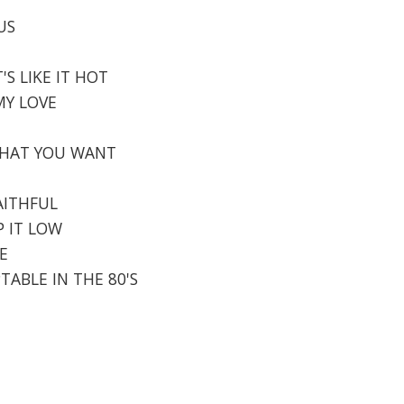
US
'S LIKE IT HOT
 MY LOVE
 WHAT YOU WANT
FAITHFUL
IP IT LOW
E
PTABLE IN THE 80'S