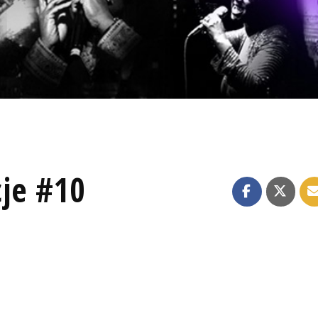
je #10