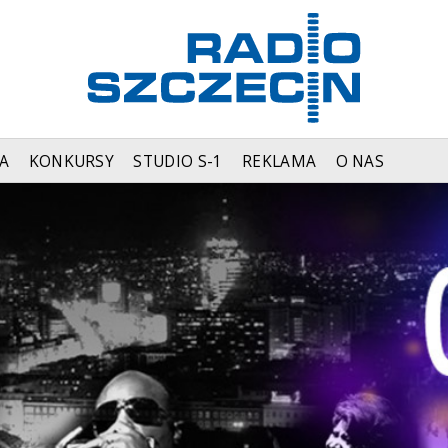
A
KONKURSY
STUDIO S-1
REKLAMA
O NAS