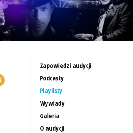
Zapowiedzi audycji
Podcasty
Playlisty
Wywiady
Galeria
O audycji