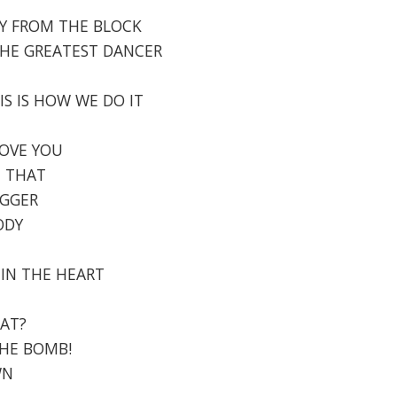
NNY FROM THE BLOCK
S THE GREATEST DANCER
IS IS HOW WE DO IT
 LOVE YOU
E THAT
IGGER
ODY
S IN THE HEART
 AT?
THE BOMB!
WN