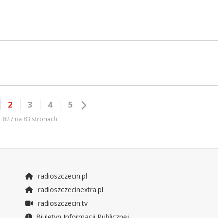
2
3
4
5
827 na 83 stronach
radioszczecin.pl
radioszczecinextra.pl
radioszczecin.tv
Biuletyn Informacji Publicznej