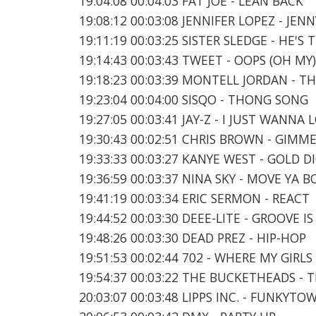
19:04:08 00:04:03 FAT JOE - LEAN BACK
19:08:12 00:03:08 JENNIFER LOPEZ - JE
19:11:19 00:03:25 SISTER SLEDGE - HE'
19:14:43 00:03:43 TWEET - OOPS (OH MY)
19:18:23 00:03:39 MONTELL JORDAN - TH
19:23:04 00:04:00 SISQO - THONG SONG
19:27:05 00:03:41 JAY-Z - I JUST WANNA
19:30:43 00:02:51 CHRIS BROWN - GIMM
19:33:33 00:03:27 KANYE WEST - GOLD D
19:36:59 00:03:37 NINA SKY - MOVE YA B
19:41:19 00:03:34 ERIC SERMON - REACT
19:44:52 00:03:30 DEEE-LITE - GROOVE I
19:48:26 00:03:30 DEAD PREZ - HIP-HOP
19:51:53 00:02:44 702 - WHERE MY GIRLS
19:54:37 00:03:22 THE BUCKETHEADS - 
20:03:07 00:03:48 LIPPS INC. - FUNKYTO