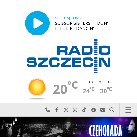
SŁUCHAJ TERAZ
SCISSOR SISTERS - I DON'T
FEEL LIKE DANCIN'
°C
jutro
pojutrze
20
°C
°C
24
30
Najlepiej po prostu do nas zadzwoń
Odwiedź nas na Facebook-u
Odwiedź nas na X
Odwiedź nas na Instagram-ie
Odwiedź nas na TikTok-u
Szukaj nas na Spotify
Wyślij do nas w
Szukaj