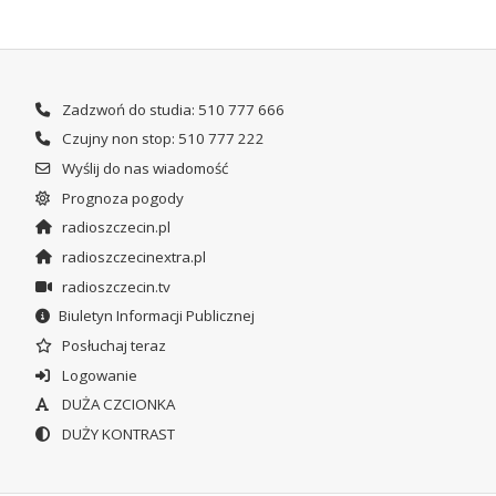
Zadzwoń do studia: 510 777 666
Czujny non stop: 510 777 222
Wyślij do nas wiadomość
Prognoza pogody
radioszczecin.pl
radioszczecinextra.pl
radioszczecin.tv
Biuletyn Informacji Publicznej
Posłuchaj teraz
Logowanie
DUŻA CZCIONKA
DUŻY KONTRAST