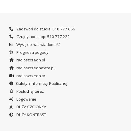
Zadzwoń do studia: 510 777 666
Czujny non stop: 510 777 222
Wyślij do nas wiadomość
Prognoza pogody
radioszczecin.pl
radioszczecinextra.pl
radioszczecin.tv
Biuletyn Informacji Publicznej
Posłuchaj teraz
Logowanie
DUŻA CZCIONKA
DUŻY KONTRAST