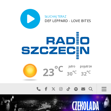
SŁUCHAJ TERAZ
DEF LEPPARD - LOVE BITES
°C
jutro
pojutrze
23
°C
°C
30
32
Najlepiej po prostu do nas zadzwoń
Odwiedź nas na Facebook-u
Odwiedź nas na X
Odwiedź nas na Instagram-ie
Odwiedź nas na TikTok-u
Szukaj nas na Spotify
Wyślij do nas w
Szukaj