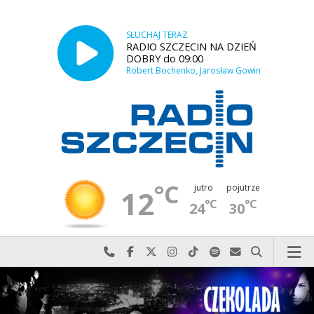
SŁUCHAJ TERAZ
RADIO SZCZECIN NA DZIEŃ
DOBRY do 09:00
Robert Bochenko, Jarosław Gowin
°C
jutro
pojutrze
12
°C
°C
24
30
Najlepiej po prostu do nas zadzwoń
Odwiedź nas na Facebook-u
Odwiedź nas na X
Odwiedź nas na Instagram-ie
Odwiedź nas na TikTok-u
Szukaj nas na Spotify
Wyślij do nas w
Szukaj