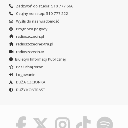
Zadzwoń do studia: 510 777 666
Czujny non stop: 510 777 222
Wyślij do nas wiadomość
Prognoza pogody
radioszczecin.pl
radioszczecinextra.pl
radioszczecin.tv
Biuletyn Informacji Publicznej
Posłuchaj teraz
Logowanie
DUŻA CZCIONKA
DUŻY KONTRAST