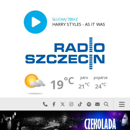
SŁUCHAJ TERAZ
HARRY STYLES - AS IT WAS
°C
jutro
pojutrze
19
°C
°C
21
24
Najlepiej po prostu do nas zadzwoń
Odwiedź nas na Facebook-u
Odwiedź nas na X
Odwiedź nas na Instagram-ie
Odwiedź nas na TikTok-u
Szukaj nas na Spotify
Wyślij do nas w
Szukaj