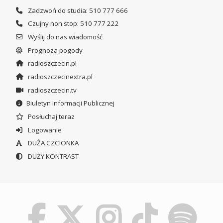
Zadzwoń do studia: 510 777 666
Czujny non stop: 510 777 222
Wyślij do nas wiadomość
Prognoza pogody
radioszczecin.pl
radioszczecinextra.pl
radioszczecin.tv
Biuletyn Informacji Publicznej
Posłuchaj teraz
Logowanie
DUŻA CZCIONKA
DUŻY KONTRAST