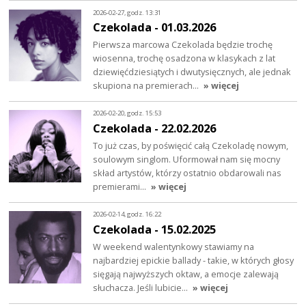
2026-02-27, godz. 13:31
Czekolada - 01.03.2026
Pierwsza marcowa Czekolada będzie trochę
wiosenna, trochę osadzona w klasykach z lat
dziewięćdziesiątych i dwutysięcznych, ale jednak
skupiona na premierach…
» więcej
2026-02-20, godz. 15:53
Czekolada - 22.02.2026
To już czas, by poświęcić całą Czekoladę nowym,
soulowym singlom. Uformował nam się mocny
skład artystów, którzy ostatnio obdarowali nas
premierami…
» więcej
2026-02-14, godz. 16:22
Czekolada - 15.02.2025
W weekend walentynkowy stawiamy na
najbardziej epickie ballady - takie, w których głosy
sięgają najwyższych oktaw, a emocje zalewają
słuchacza. Jeśli lubicie…
» więcej