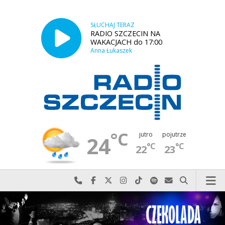
SŁUCHAJ TERAZ
RADIO SZCZECIN NA
WAKACJACH do 17:00
Anna Łukaszek
°C
jutro
pojutrze
24
°C
°C
22
23
Najlepiej po prostu do nas zadzwoń
Odwiedź nas na Facebook-u
Odwiedź nas na X
Odwiedź nas na Instagram-ie
Odwiedź nas na TikTok-u
Szukaj nas na Spotify
Wyślij do nas w
Szukaj