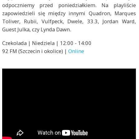
odpoczniemy przed poniedziałkiem. Na playliście
zapowiedzieli się między innymi Quadron, Marques
Toliver, Rubii, Vulfpeck, Dwele, 33.3, Jordan Ward,
Guest Julka, czy Lynda Dawn.
Czekolada | Niedziela | 12:00 - 14:00
92 FM (Szczecin i okolice) |
Online