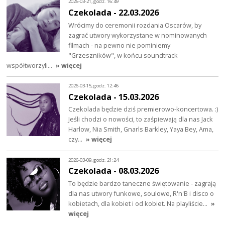
2026-03-21, godz. 16:49
Czekolada - 22.03.2026
Wrócimy do ceremonii rozdania Oscarów, by
zagrać utwory wykorzystane w nominowanych
filmach - na pewno nie pominiemy
"Grzeszników", w końcu soundtrack
współtworzyli…
» więcej
2026-03-15, godz. 12:46
Czekolada - 15.03.2026
Czekolada będzie dziś premierowo-koncertowa. :)
Jeśli chodzi o nowości, to zaśpiewają dla nas Jack
Harlow, Nia Smith, Gnarls Barkley, Yaya Bey, Ama,
czy…
» więcej
2026-03-09, godz. 21:24
Czekolada - 08.03.2026
To będzie bardzo taneczne świętowanie - zagrają
dla nas utwory funkowe, soulowe, R'n'B i disco o
kobietach, dla kobiet i od kobiet. Na playliście…
»
więcej