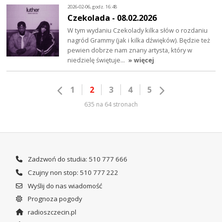
2026-02-06, godz. 16:48
Czekolada - 08.02.2026
W tym wydaniu Czekolady kilka słów o rozdaniu
nagród Grammy (jak i kilka dźwięków). Będzie też
pewien dobrze nam znany artysta, który w
niedzielę świętuje…
» więcej
1
2
3
4
5
635 na 64 stronach
Zadzwoń do studia: 510 777 666
Czujny non stop: 510 777 222
Wyślij do nas wiadomość
Prognoza pogody
radioszczecin.pl