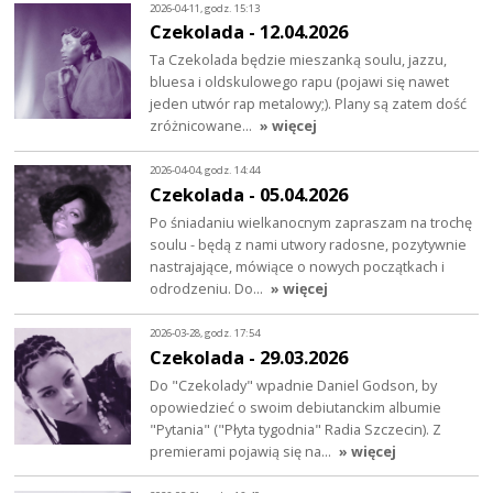
2026-04-11, godz. 15:13
Czekolada - 12.04.2026
Ta Czekolada będzie mieszanką soulu, jazzu,
bluesa i oldskulowego rapu (pojawi się nawet
jeden utwór rap metalowy;). Plany są zatem dość
zróżnicowane…
» więcej
2026-04-04, godz. 14:44
Czekolada - 05.04.2026
Po śniadaniu wielkanocnym zapraszam na trochę
soulu - będą z nami utwory radosne, pozytywnie
nastrajające, mówiące o nowych początkach i
odrodzeniu. Do…
» więcej
2026-03-28, godz. 17:54
Czekolada - 29.03.2026
Do "Czekolady" wpadnie Daniel Godson, by
opowiedzieć o swoim debiutanckim albumie
"Pytania" ("Płyta tygodnia" Radia Szczecin). Z
premierami pojawią się na…
» więcej