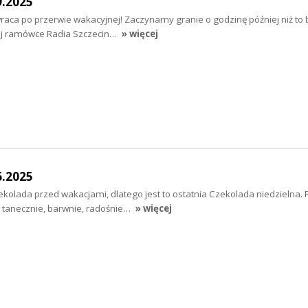
9.2025
aca po przerwie wakacyjnej! Zaczynamy granie o godzinę później niż to b
nej ramówce Radia Szczecin…
» więcej
6.2025
ekolada przed wakacjami, dlatego jest to ostatnia Czekolada niedzielna.
e tanecznie, barwnie, radośnie…
» więcej