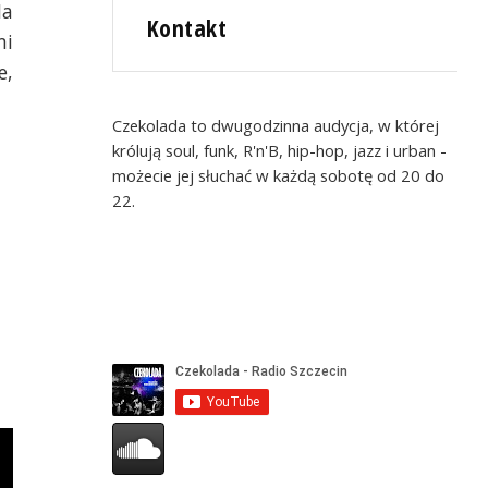
Na
Kontakt
mi
e,
Czekolada to dwugodzinna audycja, w której
królują soul, funk, R'n'B, hip-hop, jazz i urban -
możecie jej słuchać w każdą sobotę od 20 do
22.