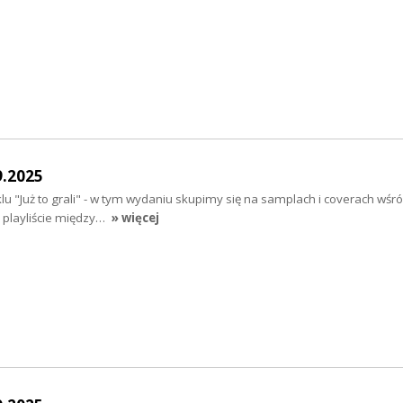
9.2025
lu "Już to grali" - w tym wydaniu skupimy się na samplach i coverach wśr
a playliście między…
» więcej