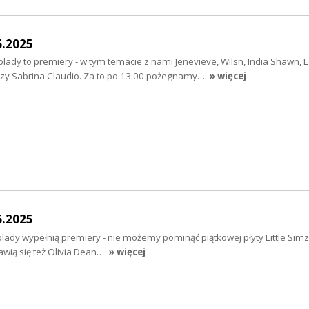
6.2025
ady to premiery - w tym temacie z nami Jenevieve, Wilsn, India Shawn, 
czy Sabrina Claudio. Za to po 13:00 pożegnamy…
» więcej
6.2025
ady wypełnią premiery - nie możemy pominąć piątkowej płyty Little Simz 
wią się też Olivia Dean…
» więcej