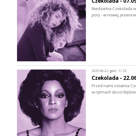
Czekolada - 07.0
Niedzielna Czekolada wr
pory - w nowej, jesien
2025-06-22, godz. 11:32
Czekolada - 22.0
Przed nami ostatnia Cz
w rytmach disco! Będzi