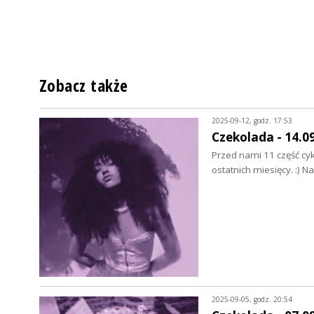
Zobacz także
2025-09-12, godz. 17:53
Czekolada - 14.0
Przed nami 11 część cyk
ostatnich miesięcy. :) N
2025-09-05, godz. 20:54