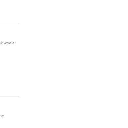
k wcielał
The