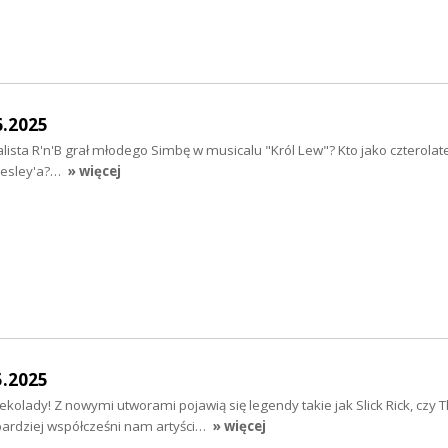
6.2025
ista R'n'B grał młodego Simbę w musicalu "Król Lew"? Kto jako czterolate
Presley'a?…
» więcej
5.2025
kolady! Z nowymi utworami pojawią się legendy takie jak Slick Rick, czy 
bardziej współcześni nam artyści…
» więcej