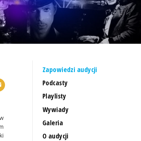
Zapowiedzi audycji
Podcasty
Playlisty
Wywiady
 w
Galeria
em
O audycji
ki