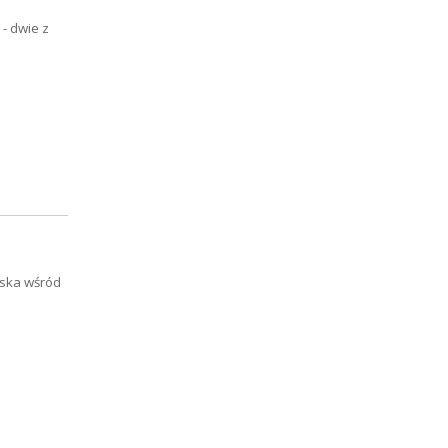
- dwie z
iska wśród