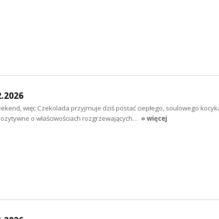
2.2026
end, więc Czekolada przyjmuje dziś postać ciepłego, soulowego kocyka.
pozytywne o właściwościach rozgrzewających…
» więcej