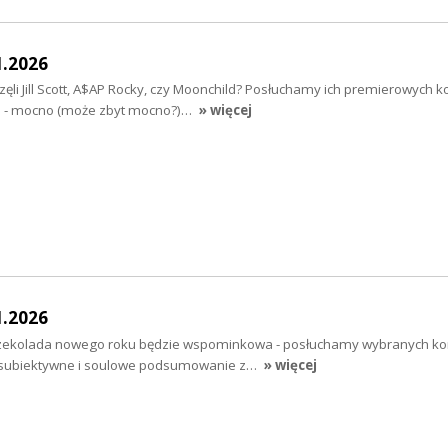
1.2026
zęli Jill Scott, A$AP Rocky, czy Moonchild? Posłuchamy ich premierowych k
rs - mocno (może zbyt mocno?)…
» więcej
1.2026
Czekolada nowego roku będzie wspominkowa - posłuchamy wybranych ko
 subiektywne i soulowe podsumowanie z…
» więcej