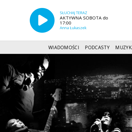
SŁUCHAJ TERAZ
AKTYWNA SOBOTA do
17:00
Anna Łukaszek
WIADOMOŚCI
PODCASTY
MUZYK