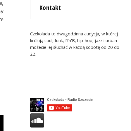
e,
Kontakt
my
re
Czekolada to dwugodzinna audycja, w której
królują soul, funk, R'n'B, hip-hop, jazz i urban -
możecie jej słuchać w każdą sobotę od 20 do
22.