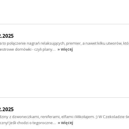
2.2025
to połączenie nagrań relaksujących, premier, a nawet kilku utworów, któ
estrowe domówki - czyli plany…
» więcej
2.2025
iny z dzwoneczkami, reniferami, elfami i Mikołajem. ;) W Czekoladzie ś
czny! Jeśli chodzi o tegoroczne…
» więcej