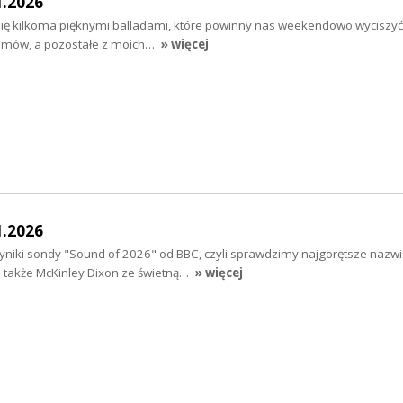
1.2026
ię kilkoma pięknymi balladami, które powinny nas weekendowo wyciszyć 
filmów, a pozostałe z moich…
» więcej
1.2026
wyniki sondy "Sound of 2026" od BBC, czyli sprawdzimy najgorętsze nazw
 także McKinley Dixon ze świetną…
» więcej