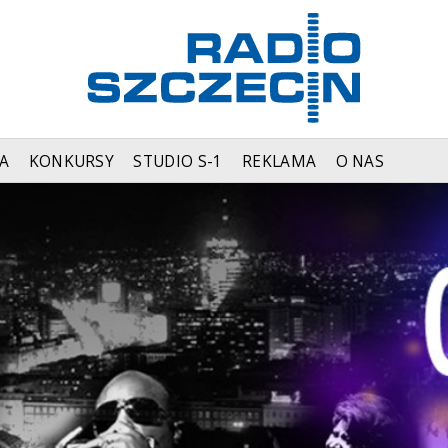
A
KONKURSY
STUDIO S-1
REKLAMA
O NAS