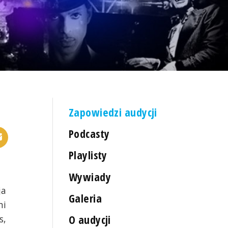
Zapowiedzi audycji
Podcasty
Playlisty
Wywiady
ja
Galeria
mi
O audycji
s,