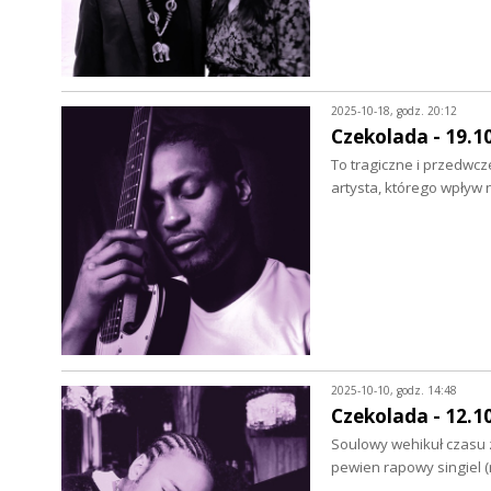
2025-10-18, godz. 20:12
Czekolada - 19.1
To tragiczne i przedwcz
artysta, którego wpływ
2025-10-10, godz. 14:48
Czekolada - 12.1
Soulowy wehikuł czasu 
pewien rapowy singiel