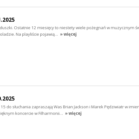
1.2025
uszki. Ostatnie 12 miesięcy to niestety wiele pożegnań w muzycznym świ
ladzie. Na playliście pojawią…
» więcej
0.2025
o 15 do słuchania zapraszają Was Brian Jackson i Marek Pędziwiatr w imie
ięknym koncercie w Filharmonii…
» więcej