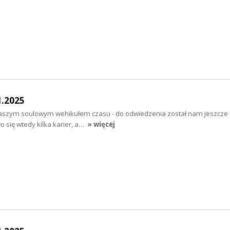
1.2025
szym soulowym wehikułem czasu - do odwiedzenia został nam jeszcze 
ło się wtedy kilka karier, a…
» więcej