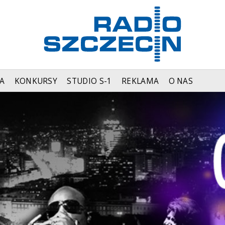
A
KONKURSY
STUDIO S-1
REKLAMA
O NAS