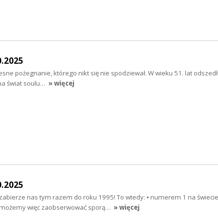
0.2025
esne pożegnanie, którego nikt się nie spodziewał. W wieku 51. lat odszedł
 na świat soulu…
» więcej
0.2025
zabierze nas tym razem do roku 1995! To wtedy: ⦁ numerem 1 na świecie
 (możemy więc zaobserwować sporą…
» więcej