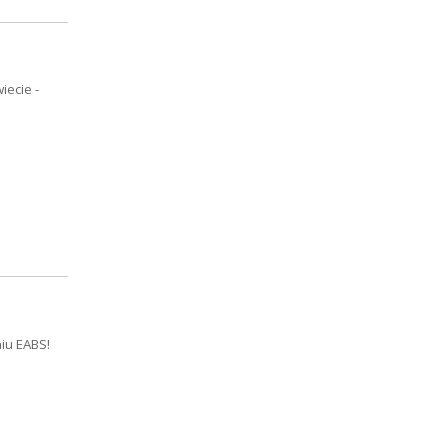
ecie -
niu EABS!