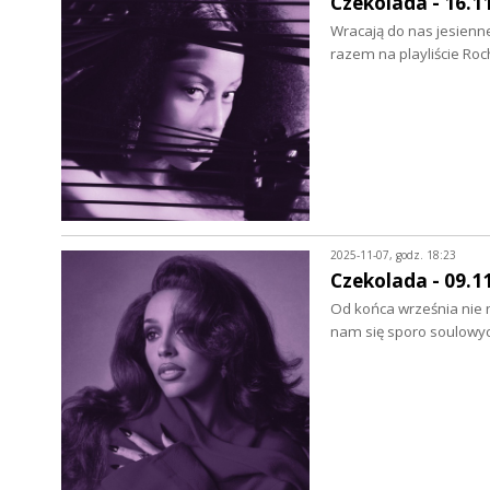
Czekolada - 16.1
Wracają do nas jesienn
razem na playliście Roc
2025-11-07, godz. 18:23
Czekolada - 09.1
Od końca września nie 
nam się sporo soulowyc