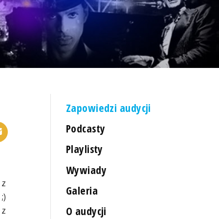
Zapowiedzi audycji
Podcasty
Playlisty
Wywiady
 z
Galeria
;)
O audycji
 z