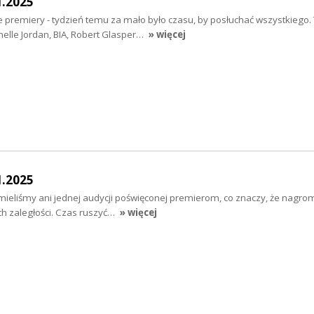
1.2025
e premiery - tydzień temu za mało było czasu, by posłuchać wszystkiego
helle Jordan, BIA, Robert Glasper…
» więcej
1.2025
mieliśmy ani jednej audycji poświęconej premierom, co znaczy, że nagro
h zaległości. Czas ruszyć…
» więcej