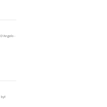
 D'Angelo -
 był