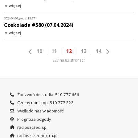
» więcej
2024-04-07, godz. 13:57
Czekolada #580 (07.04.2024)
» więcej
10
11
12
13
14
827 na 83 stronach
Zadzwoń do studia: 510 777 666
Czujny non stop: 510 777 222
Wyślij do nas wiadomość
Prognoza pogody
radioszczecin.pl
radioszczecinextra.pl