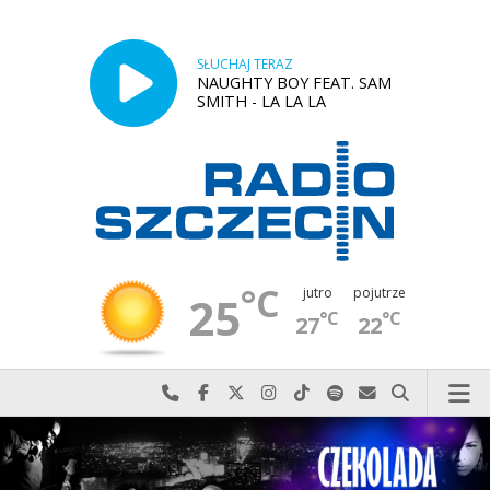
SŁUCHAJ TERAZ
NAUGHTY BOY FEAT. SAM
SMITH - LA LA LA
°C
jutro
pojutrze
25
°C
°C
27
22
Najlepiej po prostu do nas zadzwoń
Odwiedź nas na Facebook-u
Odwiedź nas na X
Odwiedź nas na Instagram-ie
Odwiedź nas na TikTok-u
Szukaj nas na Spotify
Wyślij do nas w
Szukaj