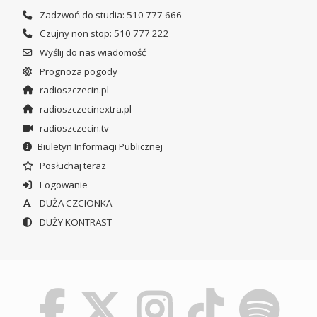
Zadzwoń do studia: 510 777 666
Czujny non stop: 510 777 222
Wyślij do nas wiadomość
Prognoza pogody
radioszczecin.pl
radioszczecinextra.pl
radioszczecin.tv
Biuletyn Informacji Publicznej
Posłuchaj teraz
Logowanie
DUŻA CZCIONKA
DUŻY KONTRAST