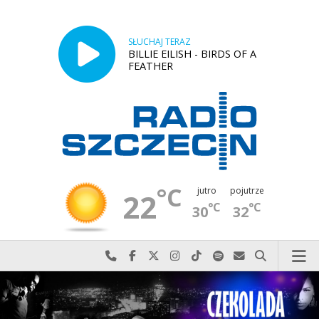
SŁUCHAJ TERAZ
BILLIE EILISH - BIRDS OF A
FEATHER
°C
jutro
pojutrze
22
°C
°C
30
32
Najlepiej po prostu do nas zadzwoń
Odwiedź nas na Facebook-u
Odwiedź nas na X
Odwiedź nas na Instagram-ie
Odwiedź nas na TikTok-u
Szukaj nas na Spotify
Wyślij do nas w
Szukaj