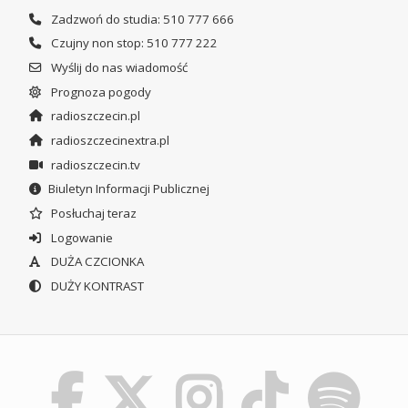
Zadzwoń do studia: 510 777 666
Czujny non stop: 510 777 222
Wyślij do nas wiadomość
Prognoza pogody
radioszczecin.pl
radioszczecinextra.pl
radioszczecin.tv
Biuletyn Informacji Publicznej
Posłuchaj teraz
Logowanie
DUŻA CZCIONKA
DUŻY KONTRAST