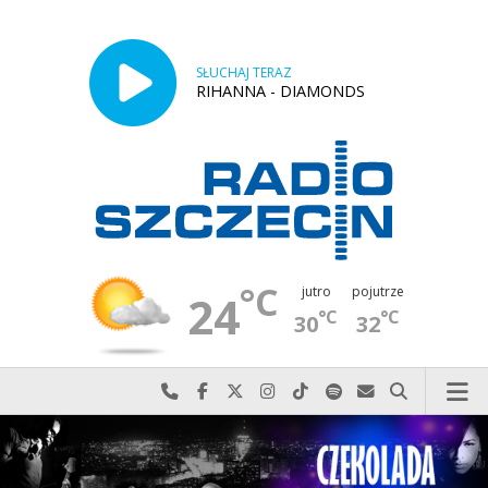
SŁUCHAJ TERAZ
RIHANNA - DIAMONDS
°C
jutro
pojutrze
24
°C
°C
30
32
Najlepiej po prostu do nas zadzwoń
Odwiedź nas na Facebook-u
Odwiedź nas na X
Odwiedź nas na Instagram-ie
Odwiedź nas na TikTok-u
Szukaj nas na Spotify
Wyślij do nas w
Szukaj