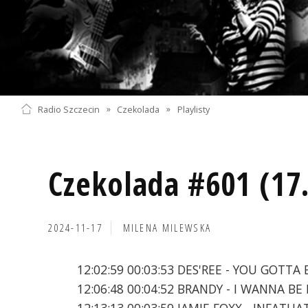
Radio Szczecin
»
Czekolada
»
Playlisty
Czekolada #601 (17
2024-11-17
MILENA MILEWSKA
12:02:59 00:03:53 DES'REE - YOU GOTTA 
12:06:48 00:04:52 BRANDY - I WANNA B
12:13:13 00:03:59 JAMIE FOXX - INFATU