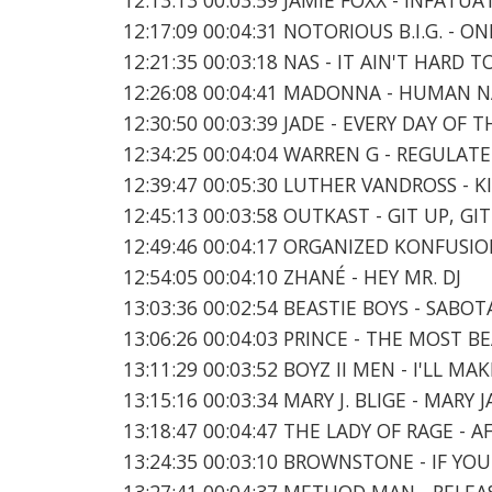
12:17:09 00:04:31 NOTORIOUS B.I.G. - 
12:21:35 00:03:18 NAS - IT AIN'T HARD T
12:26:08 00:04:41 MADONNA - HUMAN 
12:30:50 00:03:39 JADE - EVERY DAY OF 
12:34:25 00:04:04 WARREN G - REGULATE
12:39:47 00:05:30 LUTHER VANDROSS - K
12:45:13 00:03:58 OUTKAST - GIT UP, GI
12:49:46 00:04:17 ORGANIZED KONFUSION
12:54:05 00:04:10 ZHANÉ - HEY MR. DJ
13:03:36 00:02:54 BEASTIE BOYS - SABO
13:06:26 00:04:03 PRINCE - THE MOST 
13:11:29 00:03:52 BOYZ II MEN - I'LL M
13:15:16 00:03:34 MARY J. BLIGE - MARY
13:18:47 00:04:47 THE LADY OF RAGE - A
13:24:35 00:03:10 BROWNSTONE - IF YO
13:27:41 00:04:37 METHOD MAN - RELEA