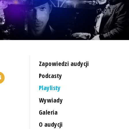
Zapowiedzi audycji
Podcasty
Playlisty
Wywiady
Galeria
O audycji