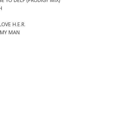
H
OVE H.E.R.
W MY MAN