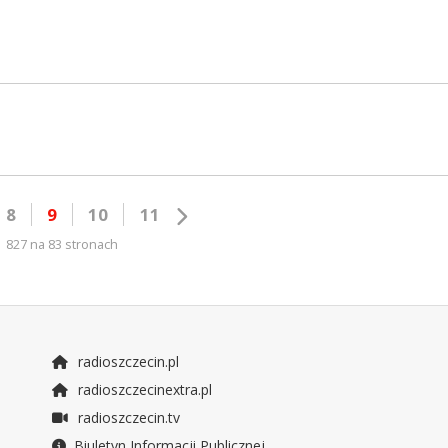
8
9
10
11
827 na 83 stronach
radioszczecin.pl
radioszczecinextra.pl
radioszczecin.tv
Biuletyn Informacji Publicznej