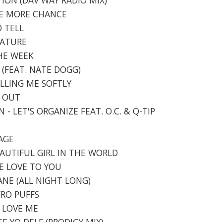
ONE MORE CHANCE
O TELL
NATURE
THE WEEK
 (FEAT. NATE DOGG)
ILLING ME SOFTLY
T OUT
 - LET'S ORGANIZE FEAT. O.C. & Q-TIP
TAGE
BEAUTIFUL GIRL IN THE WORLD
AKE LOVE TO YOU
 JANE (ALL NIGHT LONG)
FRO PUFFS
U LOVE ME
SE YO DELF (PRODIGY MIX)