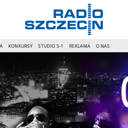
A
KONKURSY
STUDIO S-1
REKLAMA
O NAS