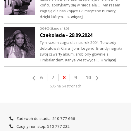
końcu spotykamy się w niedzielę. ;) Tym razem
zagrają dla nas kojące i klimatyczne numery,
dzięki którym…
» więcej
2024-09-28, godz. 18:02
Czekolada - 29.09.2024
Tym razem zagra dla nas rok 2004. To wtedy
debiutowali Ciara i John Legend, Brandy nagrała
swój czwarty album, zrobiony głównie z
Timbalandem, Kanye West wydał…
» więcej
6
7
8
9
10
635 na 64 stronach
Zadzwoń do studia: 510 777 666
Czujny non stop: 510 777 222