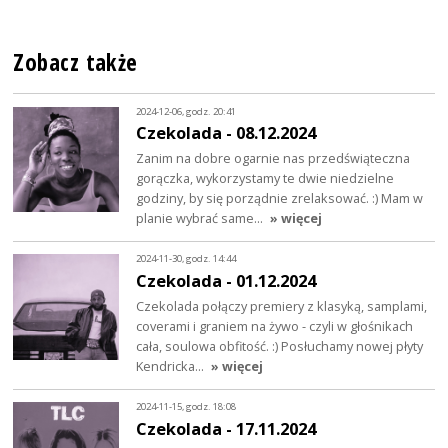
Zobacz także
2024-12-06, godz. 20:41
Czekolada - 08.12.2024
Zanim na dobre ogarnie nas przedświąteczna
gorączka, wykorzystamy te dwie niedzielne
godziny, by się porządnie zrelaksować. :) Mam w
planie wybrać same…
» więcej
2024-11-30, godz. 14:44
Czekolada - 01.12.2024
Czekolada połączy premiery z klasyką, samplami,
coverami i graniem na żywo - czyli w głośnikach
cała, soulowa obfitość. :) Posłuchamy nowej płyty
Kendricka…
» więcej
2024-11-15, godz. 18:08
Czekolada - 17.11.2024