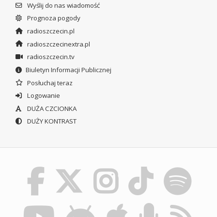
Wyślij do nas wiadomość
Prognoza pogody
radioszczecin.pl
radioszczecinextra.pl
radioszczecin.tv
Biuletyn Informacji Publicznej
Posłuchaj teraz
Logowanie
DUŻA CZCIONKA
DUŻY KONTRAST