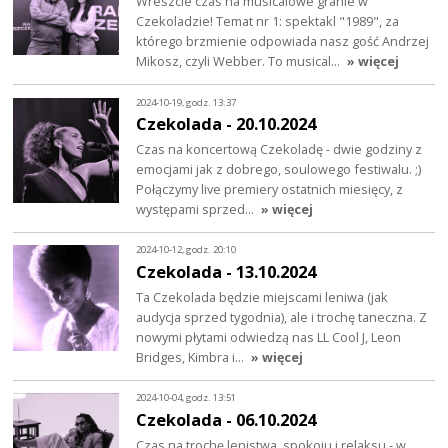
Wreszcie czas na musicalowe granie w
Czekoladzie! Temat nr 1: spektakl "1989", za
którego brzmienie odpowiada nasz gość Andrzej
Mikosz, czyli Webber. To musical…
» więcej
2024-10-19, godz. 13:37
Czekolada - 20.10.2024
Czas na koncertową Czekoladę - dwie godziny z
emocjami jak z dobrego, soulowego festiwalu. ;)
Połączymy live premiery ostatnich miesięcy, z
występami sprzed…
» więcej
2024-10-12, godz. 20:10
Czekolada - 13.10.2024
Ta Czekolada będzie miejscami leniwa (jak
audycja sprzed tygodnia), ale i trochę taneczna. Z
nowymi płytami odwiedzą nas LL Cool J, Leon
Bridges, Kimbra i…
» więcej
2024-10-04, godz. 13:51
Czekolada - 06.10.2024
Czas na trochę lenistwa, spokoju i relaksu - w