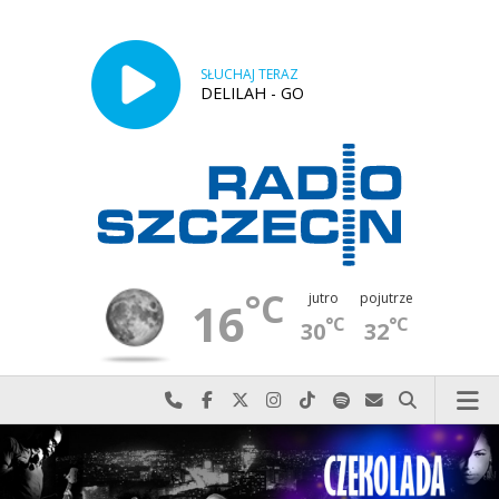
SŁUCHAJ TERAZ
DELILAH - GO
°C
jutro
pojutrze
16
°C
°C
30
32
Najlepiej po prostu do nas zadzwoń
Odwiedź nas na Facebook-u
Odwiedź nas na X
Odwiedź nas na Instagram-ie
Odwiedź nas na TikTok-u
Szukaj nas na Spotify
Wyślij do nas w
Szukaj