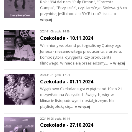
Rok 1994 dał nam "Pulp Fiction", "Forresta
Gumpa", "Przyjaciół", czy Harry'ego Stylesa. ;) A co
przyniósł, jeśli chodzi o R'n'B i rap? Lista…
»
więcej
2024-11-08, godz. 14:58
Czekolada - 10.11.2024
W miniony weekend pożegnaliśmy Quincy'ego
Jonesa - niesamowitego producenta, aranżera,
kompozytora, dyrygenta, czy producenta
filmowego. W niedzielę prześledzimy…
» więcej
2024-11-01, godz. 17:53
Czekolada - 01.11.2024
Wyjątkowo Czekolada gra w piątek od 19 do 21 -
oczywiście na Wszystkich Świętych, więc w
klimacie listopadowym i nostalgicznym. Na
playlistę złożą się…
» więcej
2024-10-26, godz. 16:14
Czekolada - 27.10.2024