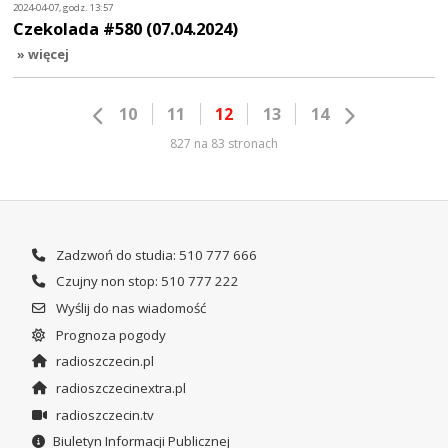
2024-04-07, godz. 13:57
Czekolada #580 (07.04.2024)
» więcej
10
11
12
13
14
827 na 83 stronach
Zadzwoń do studia: 510 777 666
Czujny non stop: 510 777 222
Wyślij do nas wiadomość
Prognoza pogody
radioszczecin.pl
radioszczecinextra.pl
radioszczecin.tv
Biuletyn Informacji Publicznej