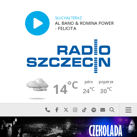
SŁUCHAJ TERAZ
AL BANO & ROMINA POWER
- FELICITA
°C
jutro
pojutrze
14
°C
°C
24
30
Najlepiej po prostu do nas zadzwoń
Odwiedź nas na Facebook-u
Odwiedź nas na X
Odwiedź nas na Instagram-ie
Odwiedź nas na TikTok-u
Szukaj nas na Spotify
Wyślij do nas w
Szukaj