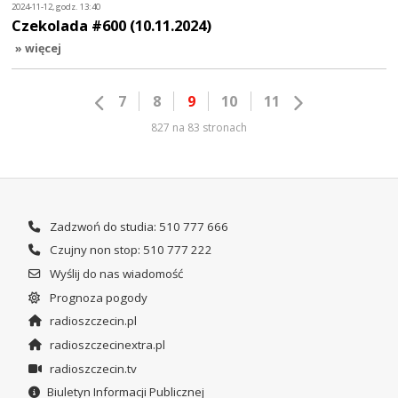
2024-11-12, godz. 13:40
Czekolada #600 (10.11.2024)
» więcej
7
8
9
10
11
827 na 83 stronach
Zadzwoń do studia: 510 777 666
Czujny non stop: 510 777 222
Wyślij do nas wiadomość
Prognoza pogody
radioszczecin.pl
radioszczecinextra.pl
radioszczecin.tv
Biuletyn Informacji Publicznej