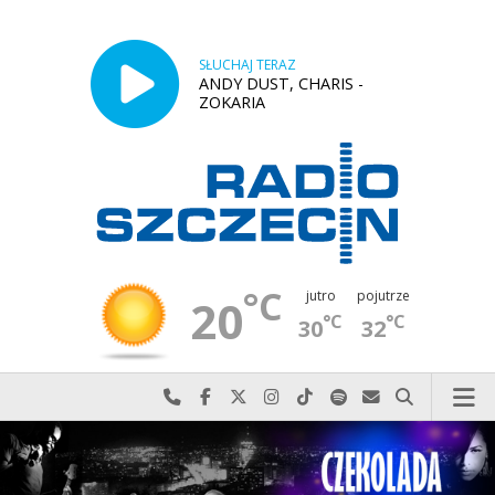
SŁUCHAJ TERAZ
ANDY DUST, CHARIS -
ZOKARIA
°C
jutro
pojutrze
20
°C
°C
30
32
Najlepiej po prostu do nas zadzwoń
Odwiedź nas na Facebook-u
Odwiedź nas na X
Odwiedź nas na Instagram-ie
Odwiedź nas na TikTok-u
Szukaj nas na Spotify
Wyślij do nas w
Szukaj