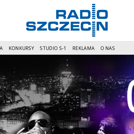
A
KONKURSY
STUDIO S-1
REKLAMA
O NAS