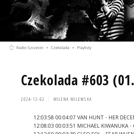
Radio Szczecin
»
Czekolada
»
Playlisty
Czekolada #603 (01
2024-12-02
MILENA MILEWSKA
12:03:58 00:04:07 VAN HUNT - HER DEC
12:08:03 00:03:51 MICHAEL KIWANUKA 
12:12:59 00:03:39 CLEO SOL - FEAR WHE