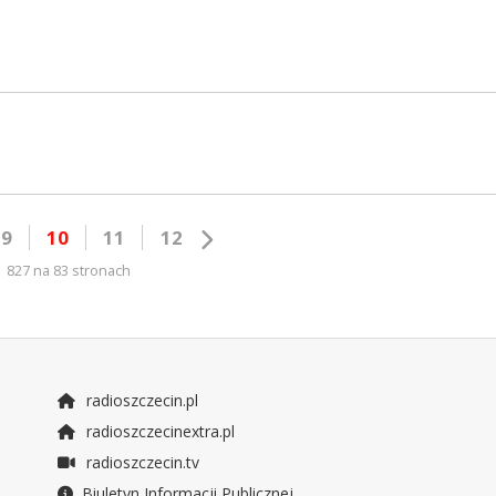
9
10
11
12
827 na 83 stronach
radioszczecin.pl
radioszczecinextra.pl
radioszczecin.tv
Biuletyn Informacji Publicznej