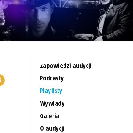
Zapowiedzi audycji
Podcasty
Playlisty
Wywiady
Galeria
O audycji