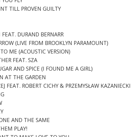
ENT TILL PROVEN GUILTY
IN FEAT. DURAND BERNARR
MORROW (LIVE FROM BROOKLYN PARAMOUNT)
N TO ME (ACOUSTIC VERSION)
THER FEAT. SZA
UGAR AND SPICE (I FOUND ME A GIRL)
MAN AT THE GARDEN
ŁUŻEJ FEAT. ROBERT CICHY & PRZEMYSŁAW KAZANIECKI
NG
W
EY
- ONE AND THE SAME
THEM PLAY!
 WANT TO MAKE LOVE TO YOU