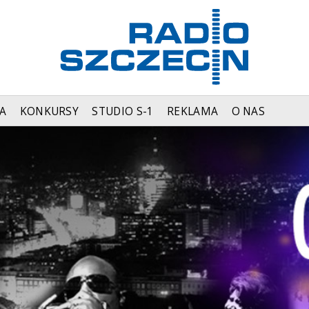
A
KONKURSY
STUDIO S-1
REKLAMA
O NAS