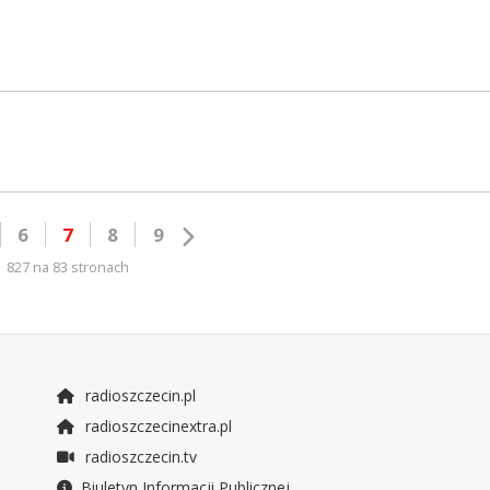
6
7
8
9
827 na 83 stronach
radioszczecin.pl
radioszczecinextra.pl
radioszczecin.tv
Biuletyn Informacji Publicznej