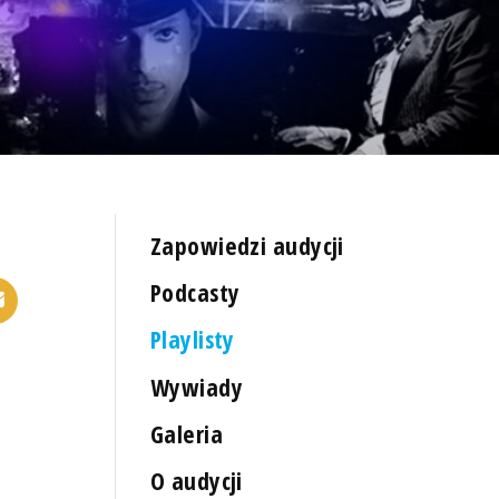
Zapowiedzi audycji
Podcasty
Playlisty
Wywiady
Galeria
O audycji