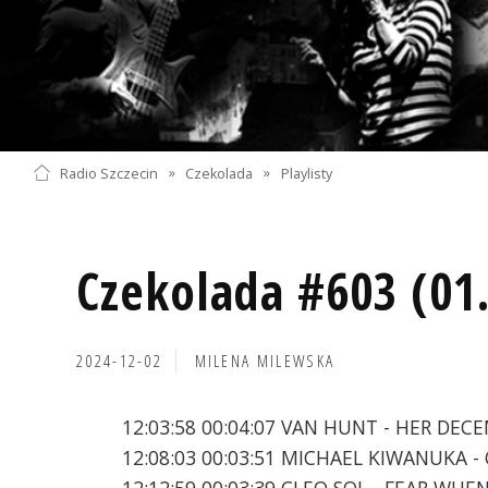
Radio Szczecin
»
Czekolada
»
Playlisty
Czekolada #603 (01
2024-12-02
MILENA MILEWSKA
12:03:58 00:04:07 VAN HUNT - HER DEC
12:08:03 00:03:51 MICHAEL KIWANUKA 
12:12:59 00:03:39 CLEO SOL - FEAR WHE