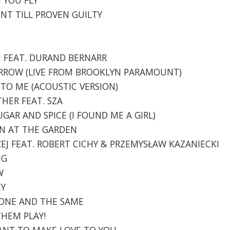
ENT TILL PROVEN GUILTY
IN FEAT. DURAND BERNARR
MORROW (LIVE FROM BROOKLYN PARAMOUNT)
N TO ME (ACOUSTIC VERSION)
THER FEAT. SZA
UGAR AND SPICE (I FOUND ME A GIRL)
MAN AT THE GARDEN
ŁUŻEJ FEAT. ROBERT CICHY & PRZEMYSŁAW KAZANIECKI
NG
W
EY
- ONE AND THE SAME
THEM PLAY!
 WANT TO MAKE LOVE TO YOU