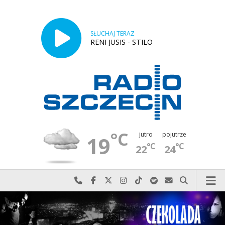
SŁUCHAJ TERAZ
RENI JUSIS - STILO
°C
jutro
pojutrze
19
°C
°C
22
24
Najlepiej po prostu do nas zadzwoń
Odwiedź nas na Facebook-u
Odwiedź nas na X
Odwiedź nas na Instagram-ie
Odwiedź nas na TikTok-u
Szukaj nas na Spotify
Wyślij do nas w
Szukaj