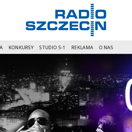
A
KONKURSY
STUDIO S-1
REKLAMA
O NAS