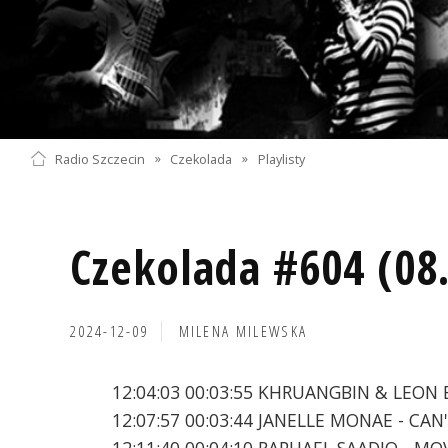
Radio Szczecin
»
Czekolada
»
Playlisty
Czekolada #604 (08
2024-12-09
MILENA MILEWSKA
12:04:03 00:03:55 KHRUANGBIN & LEON 
12:07:57 00:03:44 JANELLE MONAE - CA
12:11:40 00:04:10 RAPHAEL SAADIQ - M