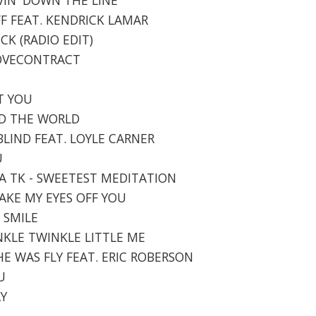
FF FEAT. KENDRICK LAMAR
CK (RADIO EDIT)
 LOVECONTRACT
NT YOU
UND THE WORLD
BLIND FEAT. LOYLE CARNER
U
RA TK - SWEETEST MEDITATION
 TAKE MY EYES OFF YOU
R SMILE
INKLE TWINKLE LITTLE ME
SHE WAS FLY FEAT. ERIC ROBERSON
U
AY