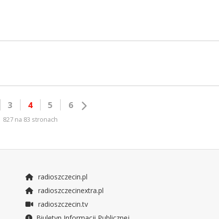
3
4
5
6
827 na 83 stronach
radioszczecin.pl
radioszczecinextra.pl
radioszczecin.tv
Biuletyn Informacji Publicznej