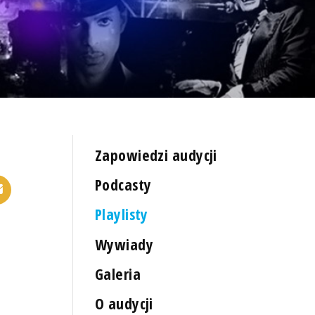
Zapowiedzi audycji
Podcasty
Playlisty
Wywiady
Galeria
O audycji