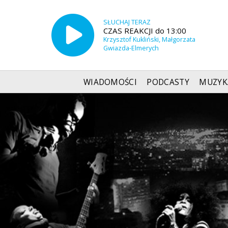
SŁUCHAJ TERAZ
CZAS REAKCJI do 13:00
Krzysztof Kukliński, Małgorzata
Gwiazda-Elmerych
WIADOMOŚCI
PODCASTY
MUZYK