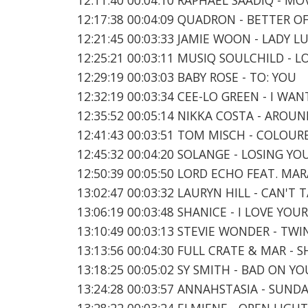
12:17:38 00:04:09 QUADRON - BETTER O
12:21:45 00:03:33 JAMIE WOON - LADY LU
12:25:21 00:03:11 MUSIQ SOULCHILD -
12:29:19 00:03:03 BABY ROSE - TO: YOU
12:32:19 00:03:34 CEE-LO GREEN - I WA
12:35:52 00:05:14 NIKKA COSTA - ARO
12:41:43 00:03:51 TOM MISCH - COLOUR
12:45:32 00:04:20 SOLANGE - LOSING YO
12:50:39 00:05:50 LORD ECHO FEAT. MA
13:02:47 00:03:32 LAURYN HILL - CAN'T
13:06:19 00:03:48 SHANICE - I LOVE YOU
13:10:49 00:03:13 STEVIE WONDER - TW
13:13:56 00:04:30 FULL CRATE & MAR - 
13:18:25 00:05:02 SY SMITH - BAD ON YO
13:24:28 00:03:57 ANNAHSTASIA - SUND
13:28:22 00:03:24 ELMIENE - OPEN LIGHT