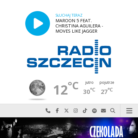
SŁUCHAJ TERAZ
MAROON 5 FEAT.
CHRISTINA AGUILERA -
MOVES LIKE JAGGER
°C
jutro
pojutrze
12
°C
°C
30
27
Najlepiej po prostu do nas zadzwoń
Odwiedź nas na Facebook-u
Odwiedź nas na X
Odwiedź nas na Instagram-ie
Odwiedź nas na TikTok-u
Szukaj nas na Spotify
Wyślij do nas w
Szukaj