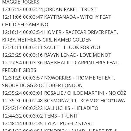
MAGGIE ROGERS
12:07:42 00:03:24 JORDAN RAKEI - TRUST
12:11:06 00:03:47 KAYTRANADA - WITCHY FEAT.
CHILDISH GAMBINO
12:16:14 00:03:54 HOMER - RACECAR DRIVER FEAT.
KIRBY, HETHER & GIRL NAMED GOLDEN
12:20:11 00:03:11 SAULT - I LOOK FOR YOU
12:23:25 00:03:16 RAVYN LENAE - LOVE ME NOT
12:27:54 00:03:36 RAE KHALIL - CARPINTERIA FEAT.
FREDDIE GIBBS
12:31:29 00:03:57 NXWORRIES - FROMHERE FEAT.
SNOOP DOGG & OCTOBER LONDON
12:35:24 00:03:01 ROSALIE / CHLOE MARTINI - NO CÓŻ
12:39:30 00:02:48 KOSMONAUCI - KOSMOCHOO*UWA
12:42:14 00:02:22 KALI UCHIS - HELADITO
12:44:32 00:03:02 TEMS - T-UNIT
12:48:44 00:02:35 TYLA - PUSH 2 START
12:51:22 00:04:51 KENDRICK LAMAR - HEART PT. 6