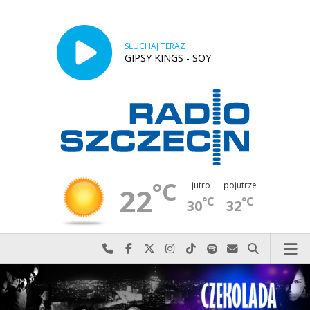
SŁUCHAJ TERAZ
GIPSY KINGS - SOY
°C
jutro
pojutrze
22
°C
°C
30
32
Najlepiej po prostu do nas zadzwoń
Odwiedź nas na Facebook-u
Odwiedź nas na X
Odwiedź nas na Instagram-ie
Odwiedź nas na TikTok-u
Szukaj nas na Spotify
Wyślij do nas w
Szukaj