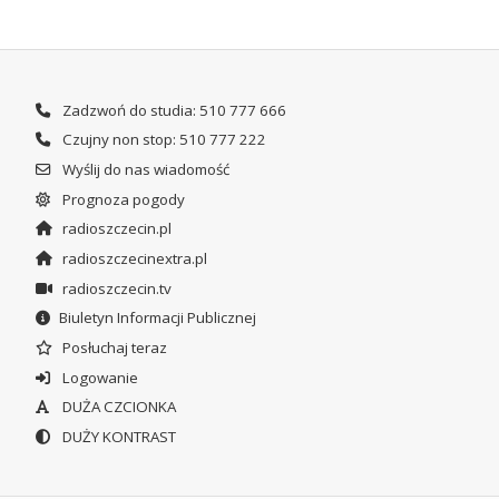
Zadzwoń do studia: 510 777 666
Czujny non stop: 510 777 222
Wyślij do nas wiadomość
Prognoza pogody
radioszczecin.pl
radioszczecinextra.pl
radioszczecin.tv
Biuletyn Informacji Publicznej
Posłuchaj teraz
Logowanie
DUŻA CZCIONKA
DUŻY KONTRAST