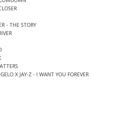
 CLOSER
ER - THE STORY
RIVER
D
K
MATTERS
NGELO X JAY-Z - I WANT YOU FOREVER