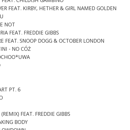
IVER FEAT. KIRBY, HETHER & GIRL NAMED GOLDEN
OU
ME NOT
ERIA FEAT. FREDDIE GIBBS
HERE FEAT. SNOOP DOGG & OCTOBER LONDON
INI - NO CÓŻ
SMOCHOO*UWA
O
ART PT. 6
DO
(REMIX) FEAT. FREDDIE GIBBS
HAKING BODY
 - LOWDOWN