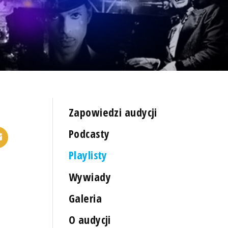
Zapowiedzi audycji
Podcasty
Playlisty
Wywiady
Galeria
O audycji