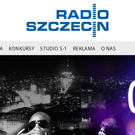
A
KONKURSY
STUDIO S-1
REKLAMA
O NAS