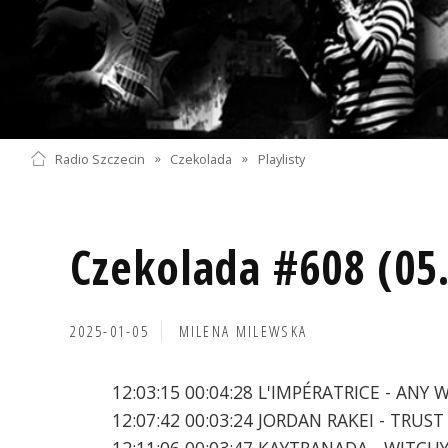
Radio Szczecin
»
Czekolada
»
Playlisty
Czekolada #608 (05
2025-01-05
MILENA MILEWSKA
12:03:15 00:04:28 L'IMPÉRATRICE - ANY
12:07:42 00:03:24 JORDAN RAKEI - TRUST
12:11:06 00:03:47 KAYTRANADA - WITCH