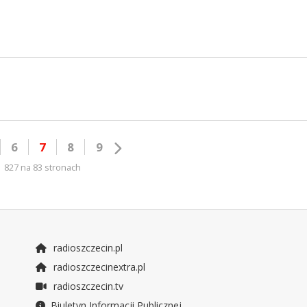
6
7
8
9
827 na 83 stronach
radioszczecin.pl
radioszczecinextra.pl
radioszczecin.tv
Biuletyn Informacji Publicznej