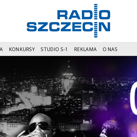
A
KONKURSY
STUDIO S-1
REKLAMA
O NAS