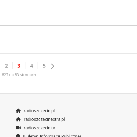
2
3
4
5
827 na 83 stronach
radioszczecin.pl
radioszczecinextra.pl
radioszczecin.tv
Biuletyn Informacji Publicznej