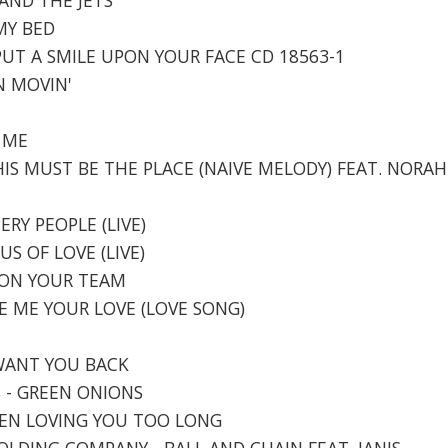
 MY BED
PUT A SMILE UPON YOUR FACE CD 18563-1
ON MOVIN'
E
T ME
HIS MUST BE THE PLACE (NAIVE MELODY) FEAT. NORAH
ERY PEOPLE (LIVE)
US OF LOVE (LIVE)
M ON YOUR TEAM
IVE ME YOUR LOVE (LOVE SONG)
E
I WANT YOU BACK
S - GREEN ONIONS
 BEEN LOVING YOU TOO LONG
HOLDING COMPANY - BALL AND CHAIN FEAT. JANIS