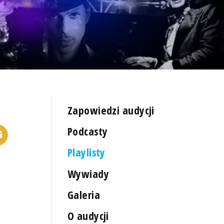
Zapowiedzi audycji
Podcasty
Playlisty
Wywiady
Galeria
O audycji