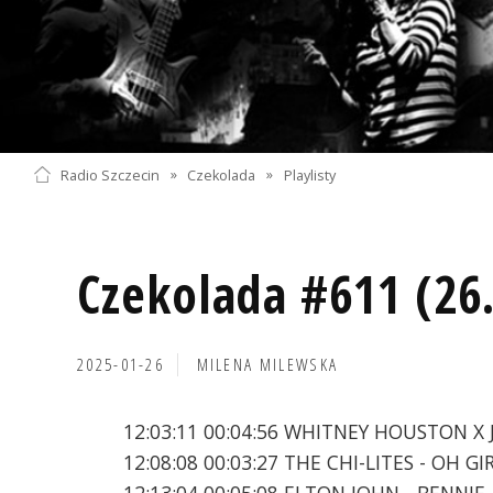
Radio Szczecin
»
Czekolada
»
Playlisty
Czekolada #611 (26
2025-01-26
MILENA MILEWSKA
12:03:11 00:04:56 WHITNEY HOUSTON X
12:08:08 00:03:27 THE CHI-LITES - OH GI
12:13:04 00:05:08 ELTON JOHN - BENNIE