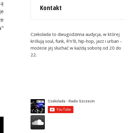
dą
Kontakt
je
że
a"
Czekolada to dwugodzinna audycja, w której
królują soul, funk, R'n'B, hip-hop, jazz i urban -
możecie jej słuchać w każdą sobotę od 20 do
22.