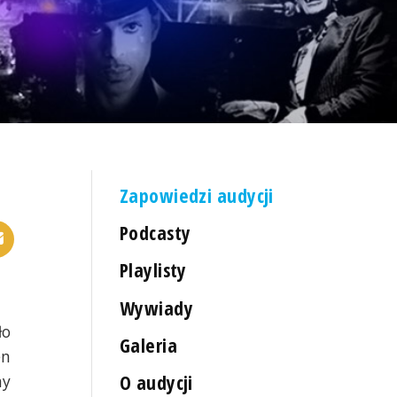
Zapowiedzi audycji
Podcasty
Playlisty
Wywiady
ło
Galeria
en
O audycji
my