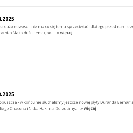
4.2025
i dużo nowości - nie ma co się temu sprzeciwiać i dlatego przed nami trz
rami. ;) Ma to dużo sensu, bo…
» więcej
3.2025
puszcza - w końcu nie słuchaliśmy jeszcze nowej płyty Duranda Bernarra
diego Chacona i Nicka Hakima. Dorzucimy…
» więcej