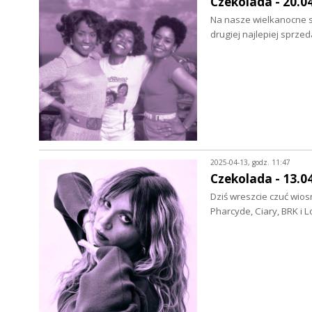
Czekolada - 20.0
Na nasze wielkanocne s
drugiej najlepiej sprze
2025-04-13, godz. 11:47
Czekolada - 13.0
Dziś wreszcie czuć wios
Pharcyde, Ciary, BRK i 