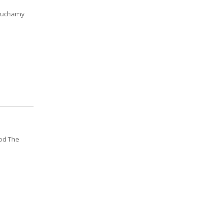
słuchamy
 od The