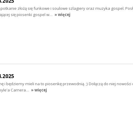
4.2025
potkanie złożą się funkowe i soulowe szlagiery oraz muzyka gospel. Po
dającej się piosenki gospel w…
» więcej
4.2025
nę i będziemy mieli na to piosenkę przewodnią. ;) Dołączą do niej nowości
Loyle'a Carnera…
» więcej