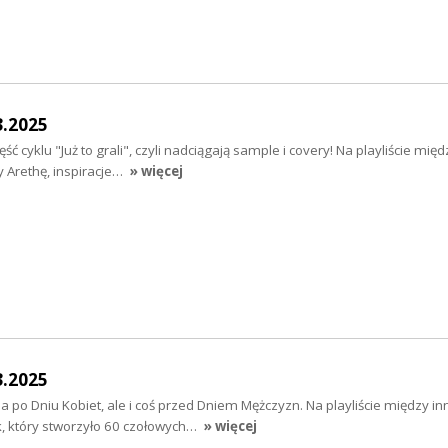
3.2025
ść cyklu "Już to grali", czyli nadciągają sample i covery! Na playliście mię
 Arethę, inspiracje…
» więcej
3.2025
 po Dniu Kobiet, ale i coś przed Dniem Mężczyzn. Na playliście między i
k, który stworzyło 60 czołowych…
» więcej