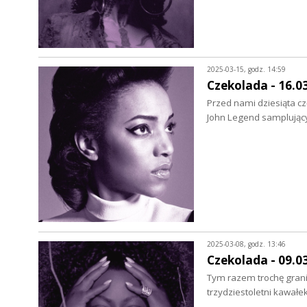
2025-03-15, godz. 14:59
Czekolada - 16.0
Przed nami dziesiąta czę
John Legend samplujący
2025-03-08, godz. 13:46
Czekolada - 09.0
Tym razem trochę grania
trzydziestoletni kawałe