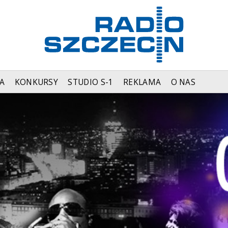
A
KONKURSY
STUDIO S-1
REKLAMA
O NAS