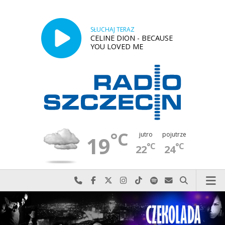
SŁUCHAJ TERAZ
CELINE DION - BECAUSE
YOU LOVED ME
°C
jutro
pojutrze
19
°C
°C
22
24
Najlepiej po prostu do nas zadzwoń
Odwiedź nas na Facebook-u
Odwiedź nas na X
Odwiedź nas na Instagram-ie
Odwiedź nas na TikTok-u
Szukaj nas na Spotify
Wyślij do nas w
Szukaj