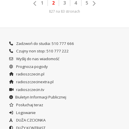
1
2
3
4
5
827 na 83 stronach
Zadzwoń do studia: 510 777 666
Czujny non stop: 510 777 222
Wyślij do nas wiadomość
Prognoza pogody
radioszczecin.pl
radioszczecinextra.pl
radioszczecin.tv
Biuletyn Informacji Publicznej
Posłuchaj teraz
Logowanie
DUŻA CZCIONKA
DUŻY KONTRAST