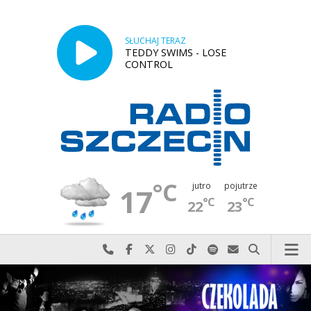
SŁUCHAJ TERAZ
TEDDY SWIMS - LOSE
CONTROL
°C
jutro
pojutrze
17
°C
°C
22
23
Najlepiej po prostu do nas zadzwoń
Odwiedź nas na Facebook-u
Odwiedź nas na X
Odwiedź nas na Instagram-ie
Odwiedź nas na TikTok-u
Szukaj nas na Spotify
Wyślij do nas w
Szukaj