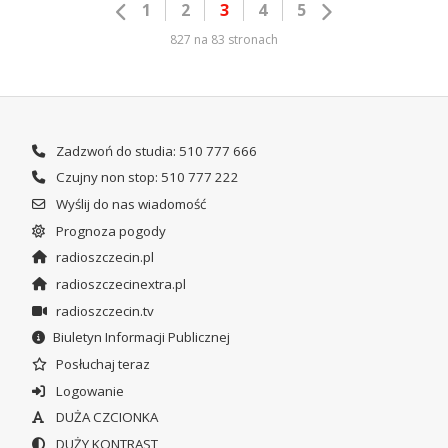
1
2
3
4
5
827 na 83 stronach
Zadzwoń do studia: 510 777 666
Czujny non stop: 510 777 222
Wyślij do nas wiadomość
Prognoza pogody
radioszczecin.pl
radioszczecinextra.pl
radioszczecin.tv
Biuletyn Informacji Publicznej
Posłuchaj teraz
Logowanie
DUŻA CZCIONKA
DUŻY KONTRAST