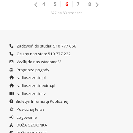
4
5
6
7
8
827 na 83 stronach
Zadzwoń do studia: 510 777 666
Czujny non stop: 510 777 222
Wyślij do nas wiadomość
Prognoza pogody
radioszczecin.pl
radioszczecinextra.pl
radioszczecin.tv
Biuletyn Informacji Publicznej
Posłuchaj teraz
Logowanie
DUŻA CZCIONKA
DUŻY KONTRAST