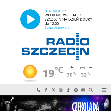
SŁUCHAJ TERAZ
WEEKENDOWE RADIO
SZCZECIN NA DZIEŃ DOBRY
do 12:00
Beata Użarowska
°C
jutro
pojutrze
19
°C
°C
30
32
Najlepiej po prostu do nas zadzwoń
Odwiedź nas na Facebook-u
Odwiedź nas na X
Odwiedź nas na Instagram-ie
Odwiedź nas na TikTok-u
Szukaj nas na Spotify
Wyślij do nas w
Szukaj