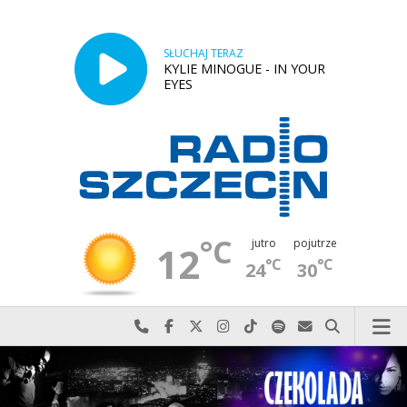
SŁUCHAJ TERAZ
KYLIE MINOGUE - IN YOUR
EYES
°C
jutro
pojutrze
12
°C
°C
24
30
Najlepiej po prostu do nas zadzwoń
Odwiedź nas na Facebook-u
Odwiedź nas na X
Odwiedź nas na Instagram-ie
Odwiedź nas na TikTok-u
Szukaj nas na Spotify
Wyślij do nas w
Szukaj