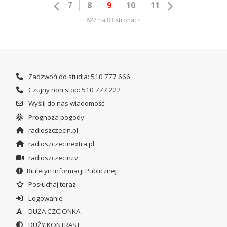
7
8
9
10
11
827 na 83 stronach
Zadzwoń do studia: 510 777 666
Czujny non stop: 510 777 222
Wyślij do nas wiadomość
Prognoza pogody
radioszczecin.pl
radioszczecinextra.pl
radioszczecin.tv
Biuletyn Informacji Publicznej
Posłuchaj teraz
Logowanie
DUŻA CZCIONKA
DUŻY KONTRAST