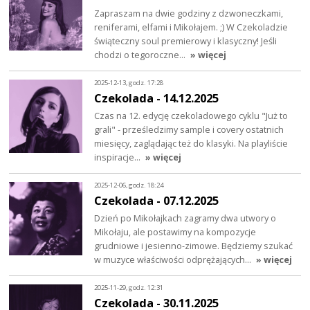
Zapraszam na dwie godziny z dzwoneczkami,
reniferami, elfami i Mikołajem. ;) W Czekoladzie
świąteczny soul premierowy i klasyczny! Jeśli
chodzi o tegoroczne…
» więcej
2025-12-13, godz. 17:28
Czekolada - 14.12.2025
Czas na 12. edycję czekoladowego cyklu "Już to
grali" - prześledzimy sample i covery ostatnich
miesięcy, zaglądając też do klasyki. Na playliście
inspiracje…
» więcej
2025-12-06, godz. 18:24
Czekolada - 07.12.2025
Dzień po Mikołajkach zagramy dwa utwory o
Mikołaju, ale postawimy na kompozycje
grudniowe i jesienno-zimowe. Będziemy szukać
w muzyce właściwości odprężających…
» więcej
2025-11-29, godz. 12:31
Czekolada - 30.11.2025