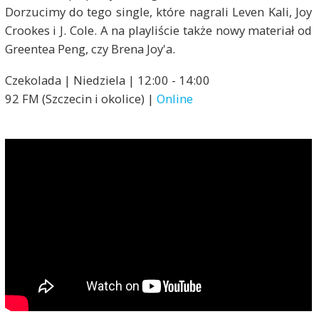
Dorzucimy do tego single, które nagrali Leven Kali, Joy
Crookes i J. Cole. A na playliście także nowy materiał od
Greentea Peng, czy Brena Joy'a.
Czekolada | Niedziela | 12:00 - 14:00
92 FM (Szczecin i okolice) |
Online