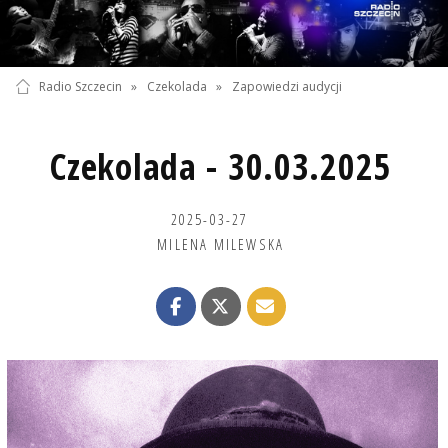
Radio Szczecin
»
Czekolada
»
Zapowiedzi audycji
Czekolada - 30.03.2025
2025-03-27
MILENA MILEWSKA