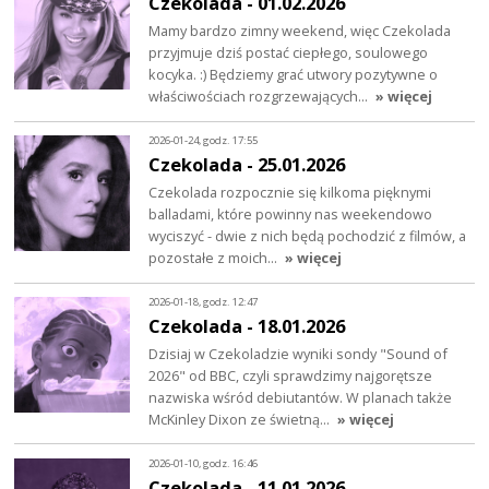
Czekolada - 01.02.2026
Mamy bardzo zimny weekend, więc Czekolada
przyjmuje dziś postać ciepłego, soulowego
kocyka. :) Będziemy grać utwory pozytywne o
właściwościach rozgrzewających…
» więcej
2026-01-24, godz. 17:55
Czekolada - 25.01.2026
Czekolada rozpocznie się kilkoma pięknymi
balladami, które powinny nas weekendowo
wyciszyć - dwie z nich będą pochodzić z filmów, a
pozostałe z moich…
» więcej
2026-01-18, godz. 12:47
Czekolada - 18.01.2026
Dzisiaj w Czekoladzie wyniki sondy "Sound of
2026" od BBC, czyli sprawdzimy najgorętsze
nazwiska wśród debiutantów. W planach także
McKinley Dixon ze świetną…
» więcej
2026-01-10, godz. 16:46
Czekolada - 11.01.2026