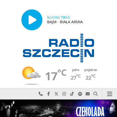
SŁUCHAJ TERAZ
BAJM - BIAŁA ARMIA
°C
jutro
pojutrze
17
°C
°C
27
22
Najlepiej po prostu do nas zadzwoń
Odwiedź nas na Facebook-u
Odwiedź nas na X
Odwiedź nas na Instagram-ie
Odwiedź nas na TikTok-u
Szukaj nas na Spotify
Wyślij do nas w
Szukaj