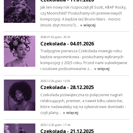
Jak ten nowy rok rozpoczęli Jill Scott, A$AP Rocky,
czy Moonchild? Posłuchamy ich premierowych
kompozycji. A będzie też Bruno Mars - mocno
(może zbyt mocno?)…
» więcej
2026-01-02, godz. 20:33
Czekolada - 04.01.2026
Tradycyjnie pierwsza Czekolada nowego roku
będzie wspominkowa - posłuchamy wybranych
kompozycji z 2025 roku. Przed nami subiektywne
i soulowe podsumowanie z…
» więcej
2025-12-26, godz. 13:05
Czekolada - 28.12.2025
Czekolada poświąteczna to połączenie nagrań
relaksujących, premier, a nawet kilku utworów,
które nadawałaby się na sylwestrowe domówki -
czyli plany…
» więcej
2025-12-20, godz. 17:44
Czekolada - 21.12.2025