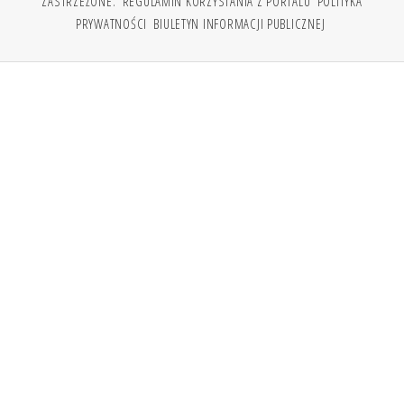
ZASTRZEŻONE.
REGULAMIN KORZYSTANIA Z PORTALU
POLITYKA
PRYWATNOŚCI
BIULETYN INFORMACJI PUBLICZNEJ