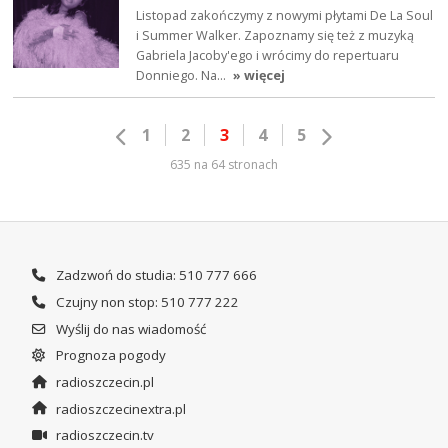
Listopad zakończymy z nowymi płytami De La Soul
i Summer Walker. Zapoznamy się też z muzyką
Gabriela Jacoby'ego i wrócimy do repertuaru
Donniego. Na…
» więcej
1
2
3
4
5
635 na 64 stronach
Zadzwoń do studia: 510 777 666
Czujny non stop: 510 777 222
Wyślij do nas wiadomość
Prognoza pogody
radioszczecin.pl
radioszczecinextra.pl
radioszczecin.tv