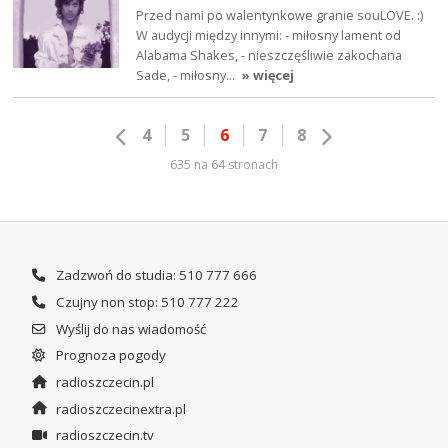
Przed nami po walentynkowe granie souLOVE. :)
W audycji między innymi: - miłosny lament od
Alabama Shakes, - nieszczęśliwie zakochana
Sade, - miłosny…
» więcej
4
5
6
7
8
635 na 64 stronach
Zadzwoń do studia: 510 777 666
Czujny non stop: 510 777 222
Wyślij do nas wiadomość
Prognoza pogody
radioszczecin.pl
radioszczecinextra.pl
radioszczecin.tv