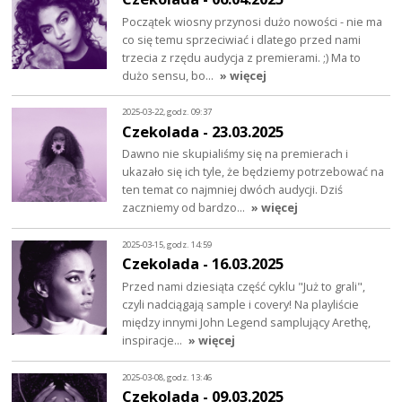
Początek wiosny przynosi dużo nowości - nie ma
co się temu sprzeciwiać i dlatego przed nami
trzecia z rzędu audycja z premierami. ;) Ma to
dużo sensu, bo…
» więcej
2025-03-22, godz. 09:37
Czekolada - 23.03.2025
Dawno nie skupialiśmy się na premierach i
ukazało się ich tyle, że będziemy potrzebować na
ten temat co najmniej dwóch audycji. Dziś
zaczniemy od bardzo…
» więcej
2025-03-15, godz. 14:59
Czekolada - 16.03.2025
Przed nami dziesiąta część cyklu "Już to grali",
czyli nadciągają sample i covery! Na playliście
między innymi John Legend samplujący Arethę,
inspiracje…
» więcej
2025-03-08, godz. 13:46
Czekolada - 09.03.2025