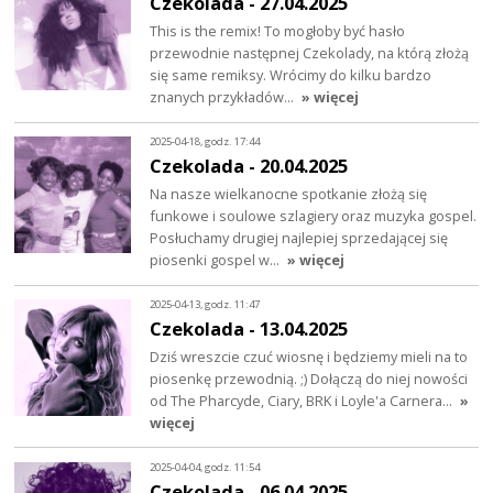
Czekolada - 27.04.2025
This is the remix! To mogłoby być hasło
przewodnie następnej Czekolady, na którą złożą
się same remiksy. Wrócimy do kilku bardzo
znanych przykładów…
» więcej
2025-04-18, godz. 17:44
Czekolada - 20.04.2025
Na nasze wielkanocne spotkanie złożą się
funkowe i soulowe szlagiery oraz muzyka gospel.
Posłuchamy drugiej najlepiej sprzedającej się
piosenki gospel w…
» więcej
2025-04-13, godz. 11:47
Czekolada - 13.04.2025
Dziś wreszcie czuć wiosnę i będziemy mieli na to
piosenkę przewodnią. ;) Dołączą do niej nowości
od The Pharcyde, Ciary, BRK i Loyle'a Carnera…
»
więcej
2025-04-04, godz. 11:54
Czekolada - 06.04.2025