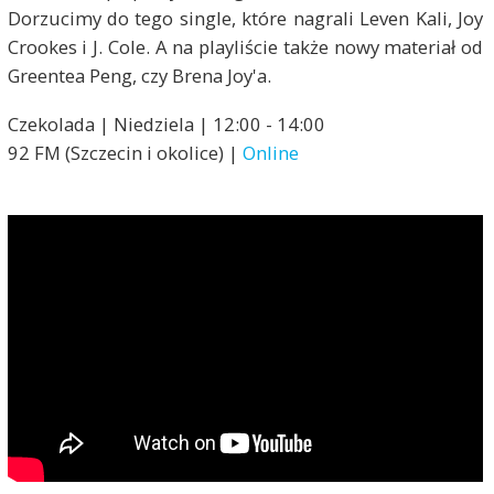
Dorzucimy do tego single, które nagrali Leven Kali, Joy
Crookes i J. Cole. A na playliście także nowy materiał od
Greentea Peng, czy Brena Joy'a.
Czekolada | Niedziela | 12:00 - 14:00
92 FM (Szczecin i okolice) |
Online