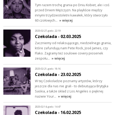
Tym razem trochę grania po Dniu Kobiet, ale i coś
przed Dniem Mężczyzn. Na playliście między
innymi trzydziestoletni kawałek, który stworzyło
60 czołowych…
» więcej
2025-02-27, godz. 22:19
Czekolada - 02.03.2025
Zaczniemy od relaksującego, niedzielnego grania,
które zafundują nam Pete Rock, José James, czy
Flako. Zagramy też soulowe covery piosenek
zespołu…
» więcej
2025-02-21, godz. 18:16
Czekolada - 23.02.2025
W tej Czekoladzie poznamy artystów, którzy
jeszcze dla nas nie grali - to debiutująca Brytyjka
Saskia, a także skład z Los Angeles o pięknej
nazwie Your…
» więcej
2025-02-14, godz. 14:47
Czekolada - 16.02.2025