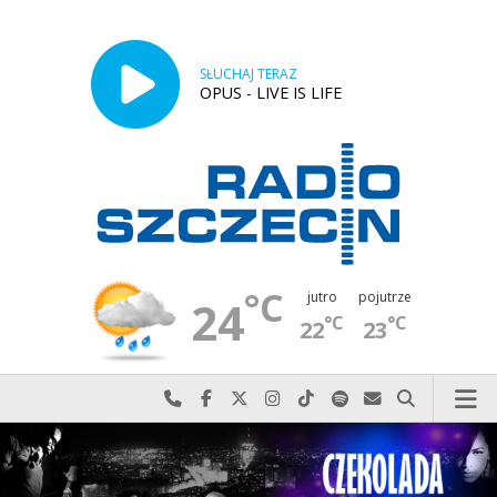
SŁUCHAJ TERAZ
OPUS - LIVE IS LIFE
°C
jutro
pojutrze
24
°C
°C
22
23
Najlepiej po prostu do nas zadzwoń
Odwiedź nas na Facebook-u
Odwiedź nas na X
Odwiedź nas na Instagram-ie
Odwiedź nas na TikTok-u
Szukaj nas na Spotify
Wyślij do nas w
Szukaj