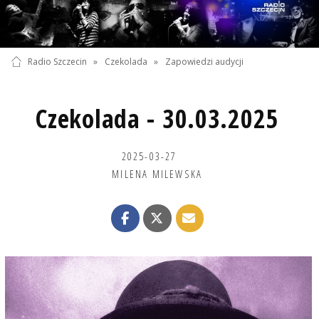
Radio Szczecin
»
Czekolada
»
Zapowiedzi audycji
Czekolada - 30.03.2025
2025-03-27
MILENA MILEWSKA