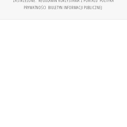
ZASTRZEŻONE.
REGULAMIN KORZYSTANIA Z PORTALU
POLITYKA
PRYWATNOŚCI
BIULETYN INFORMACJI PUBLICZNEJ