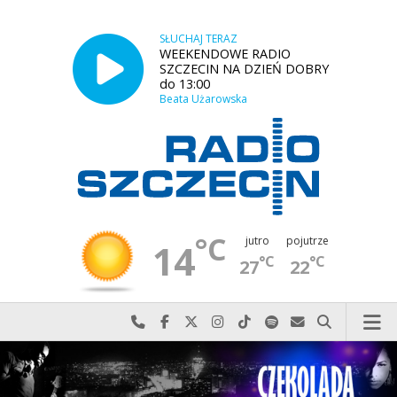
SŁUCHAJ TERAZ
WEEKENDOWE RADIO
SZCZECIN NA DZIEŃ DOBRY
do 13:00
Beata Użarowska
°C
jutro
pojutrze
14
°C
°C
27
22
Najlepiej po prostu do nas zadzwoń
Odwiedź nas na Facebook-u
Odwiedź nas na X
Odwiedź nas na Instagram-ie
Odwiedź nas na TikTok-u
Szukaj nas na Spotify
Wyślij do nas w
Szukaj