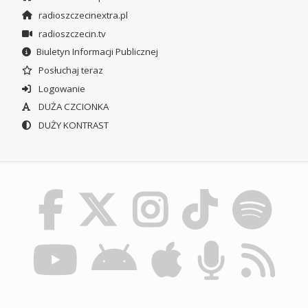
radioszczecinextra.pl
radioszczecin.tv
Biuletyn Informacji Publicznej
Posłuchaj teraz
Logowanie
DUŻA CZCIONKA
DUŻY KONTRAST