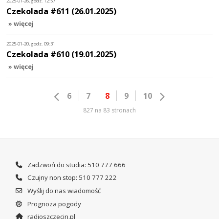
2025-01-26, godz. 12:57
Czekolada #611 (26.01.2025)
» więcej
2025-01-20, godz. 09:31
Czekolada #610 (19.01.2025)
» więcej
6
7
8
9
10
827 na 83 stronach
Zadzwoń do studia: 510 777 666
Czujny non stop: 510 777 222
Wyślij do nas wiadomość
Prognoza pogody
radioszczecin.pl