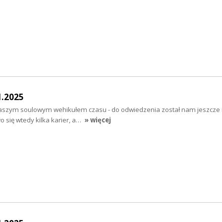
1.2025
szym soulowym wehikułem czasu - do odwiedzenia został nam jeszcze 
ło się wtedy kilka karier, a…
» więcej