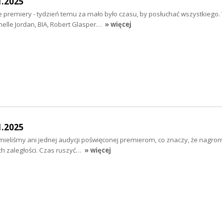
1.2025
e premiery - tydzień temu za mało było czasu, by posłuchać wszystkiego
helle Jordan, BIA, Robert Glasper…
» więcej
1.2025
mieliśmy ani jednej audycji poświęconej premierom, co znaczy, że nagro
h zaległości. Czas ruszyć…
» więcej