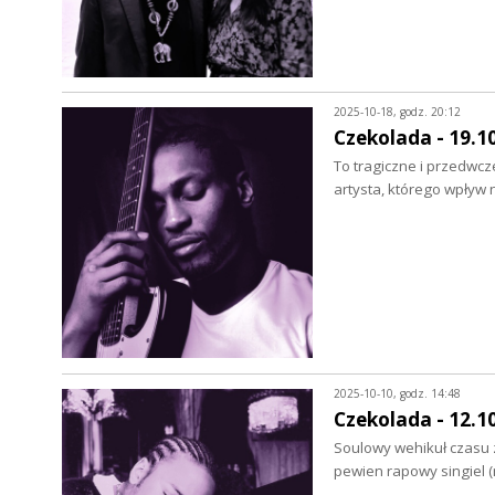
2025-10-18, godz. 20:12
Czekolada - 19.1
To tragiczne i przedwcz
artysta, którego wpływ
2025-10-10, godz. 14:48
Czekolada - 12.1
Soulowy wehikuł czasu 
pewien rapowy singiel