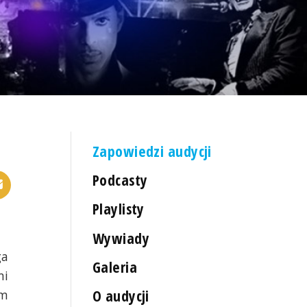
Zapowiedzi audycji
Podcasty
Playlisty
Wywiady
ga
Galeria
mi
O audycji
ym