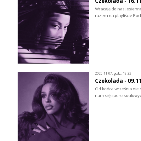
Czekolada - 16.1
Wracają do nas jesienn
razem na playliście Roc
2025-11-07, godz. 18:23
Czekolada - 09.1
Od końca września nie 
nam się sporo soulowyc