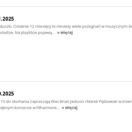
1.2025
uszki. Ostatnie 12 miesięcy to niestety wiele pożegnań w muzycznym świ
ladzie. Na playliście pojawią…
» więcej
0.2025
o 15 do słuchania zapraszają Was Brian Jackson i Marek Pędziwiatr w imie
ięknym koncercie w Filharmonii…
» więcej