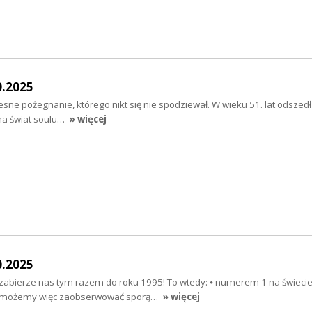
0.2025
esne pożegnanie, którego nikt się nie spodziewał. W wieku 51. lat odszedł
 na świat soulu…
» więcej
0.2025
zabierze nas tym razem do roku 1995! To wtedy: ⦁ numerem 1 na świecie
 (możemy więc zaobserwować sporą…
» więcej