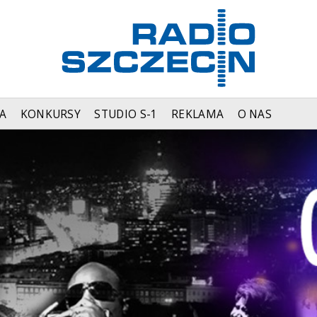
A
KONKURSY
STUDIO S-1
REKLAMA
O NAS