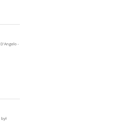
 D'Angelo -
 był