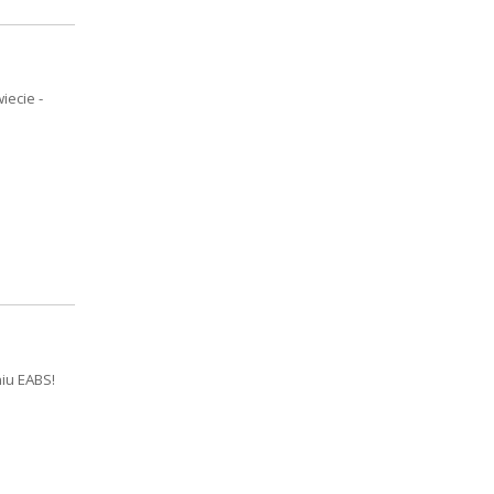
ecie -
niu EABS!