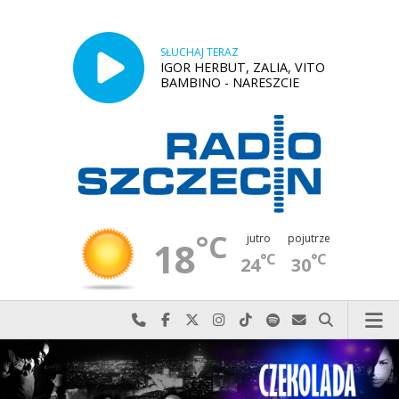
SŁUCHAJ TERAZ
IGOR HERBUT, ZALIA, VITO
BAMBINO - NARESZCIE
°C
jutro
pojutrze
18
°C
°C
24
30
Najlepiej po prostu do nas zadzwoń
Odwiedź nas na Facebook-u
Odwiedź nas na X
Odwiedź nas na Instagram-ie
Odwiedź nas na TikTok-u
Szukaj nas na Spotify
Wyślij do nas w
Szukaj