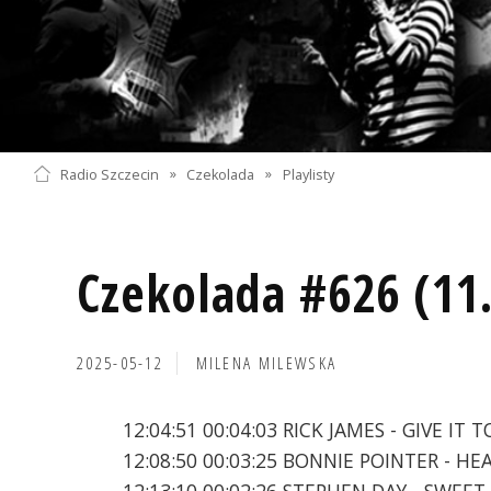
Radio Szczecin
»
Czekolada
»
Playlisty
Czekolada #626 (11
2025-05-12
MILENA MILEWSKA
12:04:51 00:04:03 RICK JAMES - GIVE IT 
12:08:50 00:03:25 BONNIE POINTER - 
12:13:10 00:02:26 STEPHEN DAY - SWEET