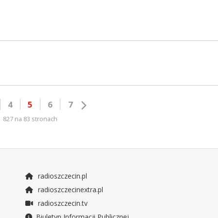
4
5
6
7
827 na 83 stronach
radioszczecin.pl
radioszczecinextra.pl
radioszczecin.tv
Biuletyn Informacji Publicznej