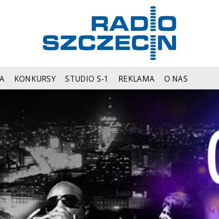
A
KONKURSY
STUDIO S-1
REKLAMA
O NAS