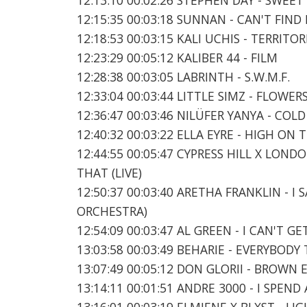
12:15:35 00:03:18 SUNNAN - CAN'T FIND
12:18:53 00:03:15 KALI UCHIS - TERRITOR
12:23:29 00:05:12 KALIBER 44 - FILM
12:28:38 00:03:05 LABRINTH - S.W.M.F.
12:33:04 00:03:44 LITTLE SIMZ - FLOW
12:36:47 00:03:46 NILÜFER YANYA - COL
12:40:32 00:03:22 ELLA EYRE - HIGH ON 
12:44:55 00:05:47 CYPRESS HILL X LOND
THAT (LIVE)
12:50:37 00:03:40 ARETHA FRANKLIN - I
ORCHESTRA)
12:54:09 00:03:47 AL GREEN - I CAN'T 
13:03:58 00:03:49 BEHARIE - EVERYBODY
13:07:49 00:05:12 DON GLORII - BROWN 
13:14:11 00:01:51 ANDRE 3000 - I SPEN
13:16:01 00:03:19 ELMIENE X BLXST - LI