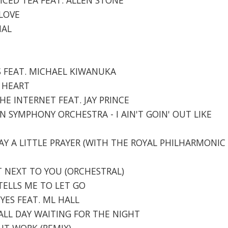
 LOVE
IAL
ERS FEAT. MICHAEL KIWANUKA
D HEART
THE INTERNET FEAT. JAY PRINCE
ON SYMPHONY ORCHESTRA - I AIN'T GOIN' OUT LIKE
 SAY A LITTLE PRAYER (WITH THE ROYAL PHILHARMONIC
GET NEXT TO YOU (ORCHESTRAL)
 TELLS ME TO LET GO
EYES FEAT. ML HALL
D ALL DAY WAITING FOR THE NIGHT
GHT WORK (REMIX)