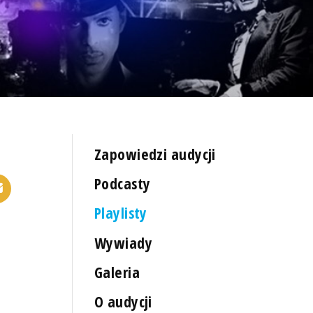
Zapowiedzi audycji
Podcasty
Playlisty
Wywiady
Galeria
O audycji