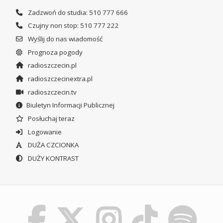
Zadzwoń do studia: 510 777 666
Czujny non stop: 510 777 222
Wyślij do nas wiadomość
Prognoza pogody
radioszczecin.pl
radioszczecinextra.pl
radioszczecin.tv
Biuletyn Informacji Publicznej
Posłuchaj teraz
Logowanie
DUŻA CZCIONKA
DUŻY KONTRAST