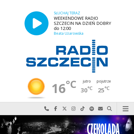
SŁUCHAJ TERAZ
WEEKENDOWE RADIO
SZCZECIN NA DZIEŃ DOBRY
do 12:00
Beata Użarowska
°C
jutro
pojutrze
16
°C
°C
30
25
Najlepiej po prostu do nas zadzwoń
Odwiedź nas na Facebook-u
Odwiedź nas na X
Odwiedź nas na Instagram-ie
Odwiedź nas na TikTok-u
Szukaj nas na Spotify
Wyślij do nas w
Szukaj