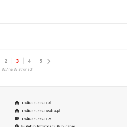
2
3
4
5
827 na 83 stronach
radioszczecin.pl
radioszczecinextra.pl
radioszczecin.tv
Biuletyn Informacji Publicznej