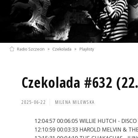
Radio Szczecin
»
Czekolada
»
Playlisty
Czekolada #632 (22
2025-06-22
MILENA MILEWSKA
12:04:57 00:06:05 WILLIE HUTCH - DISC
12:10:59 00:03:33 HAROLD MELVIN & TH
12:15:31 00:04:19 THE CHAKACHAS - JU