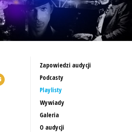
Zapowiedzi audycji
Podcasty
Playlisty
Wywiady
Galeria
O audycji