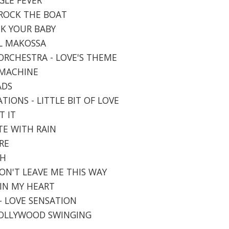
- ROCK THE BOAT
CK YOUR BABY
UL MAKOSSA
 ORCHESTRA - LOVE'S THEME
G MACHINE
ADS
TIONS - LITTLE BIT OF LOVE
T IT
ATE WITH RAIN
IRE
SH
DON'T LEAVE ME THIS WAY
 IN MY HEART
 - LOVE SENSATION
 HOLLYWOOD SWINGING