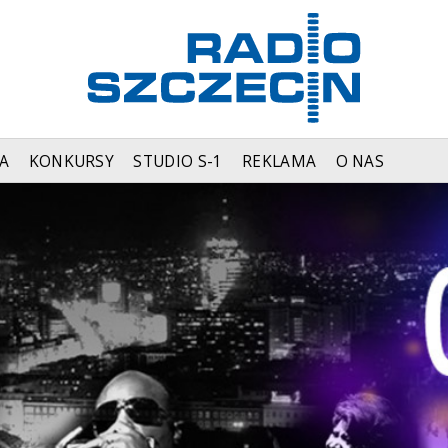
A
KONKURSY
STUDIO S-1
REKLAMA
O NAS