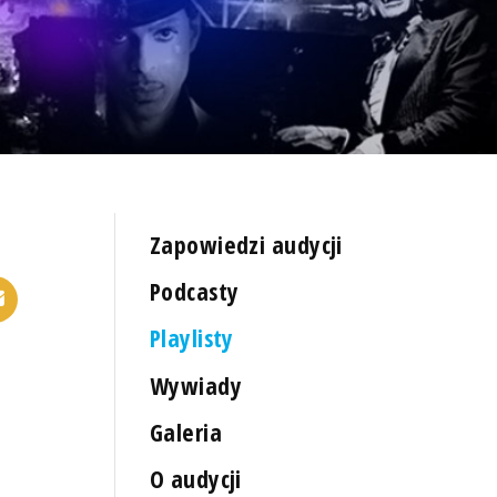
Zapowiedzi audycji
Podcasty
Playlisty
Wywiady
Galeria
O audycji