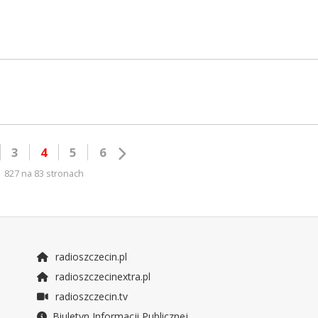
3
4
5
6
827 na 83 stronach
radioszczecin.pl
radioszczecinextra.pl
radioszczecin.tv
Biuletyn Informacji Publicznej