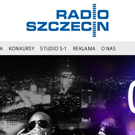
A
KONKURSY
STUDIO S-1
REKLAMA
O NAS