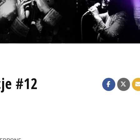
je #12