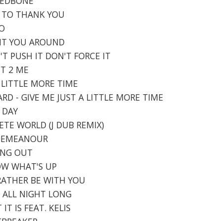
 REDBONE
NT TO THANK YOU
DO
WANT YOU AROUND
'T PUSH IT DON'T FORCE IT
IT 2 ME
A LITTLE MORE TIME
ARD - GIVE ME JUST A LITTLE MORE TIME
Y DAY
RETE WORLD (J DUB REMIX)
ISDEMEANOUR
MING OUT
NOW WHAT'S UP
D RATHER BE WITH YOU
 - ALL NIGHT LONG
IT IS FEAT. KELIS