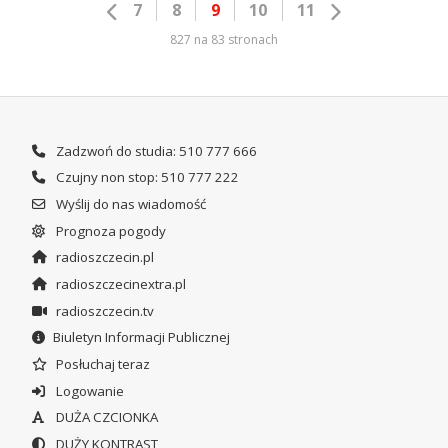
7
8
9
10
11
827 na 83 stronach
Zadzwoń do studia: 510 777 666
Czujny non stop: 510 777 222
Wyślij do nas wiadomość
Prognoza pogody
radioszczecin.pl
radioszczecinextra.pl
radioszczecin.tv
Biuletyn Informacji Publicznej
Posłuchaj teraz
Logowanie
DUŻA CZCIONKA
DUŻY KONTRAST