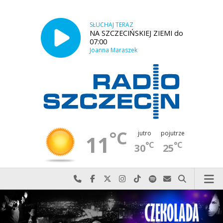
SŁUCHAJ TERAZ
NA SZCZECIŃSKIEJ ZIEMI do
07:00
Joanna Maraszek
°C
jutro
pojutrze
11
°C
°C
30
25
Najlepiej po prostu do nas zadzwoń
Odwiedź nas na Facebook-u
Odwiedź nas na X
Odwiedź nas na Instagram-ie
Odwiedź nas na TikTok-u
Szukaj nas na Spotify
Wyślij do nas w
Szukaj