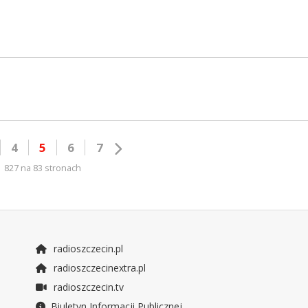
4
5
6
7
827 na 83 stronach
radioszczecin.pl
radioszczecinextra.pl
radioszczecin.tv
Biuletyn Informacji Publicznej