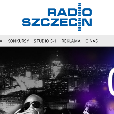
A
KONKURSY
STUDIO S-1
REKLAMA
O NAS