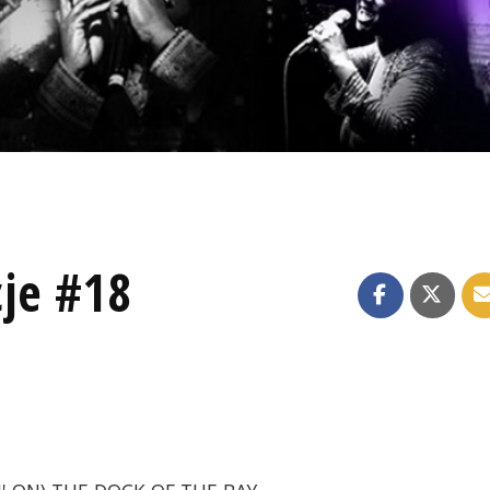
je #18