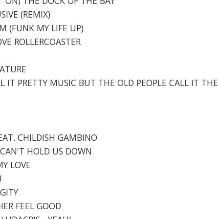
IN' ON) THE DOCK OF THE BAY
SIVE (REMIX)
AM (FUNK MY LIFE UP)
 LOVE ROLLERCOASTER
E
NATURE
ALL IT PRETTY MUSIC BUT THE OLD PEOPLE CALL IT THE
 FEAT. CHILDISH GAMBINO
 - CAN'T HOLD US DOWN
 MY LOVE
U
GGITY
 HER FEEL GOOD