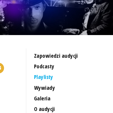
Zapowiedzi audycji
Podcasty
Playlisty
Wywiady
Galeria
O audycji