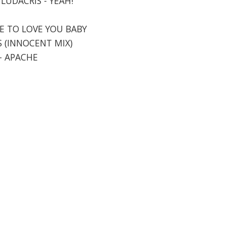
 LUDACRIS - YEAH!
VE TO LOVE YOU BABY
NS (INNOCENT MIX)
 - APACHE