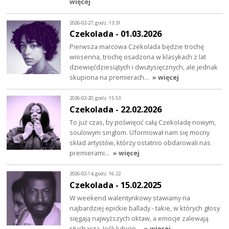
więcej
2026-02-27, godz. 13:31
Czekolada - 01.03.2026
Pierwsza marcowa Czekolada będzie trochę
wiosenna, trochę osadzona w klasykach z lat
dziewięćdziesiątych i dwutysięcznych, ale jednak
skupiona na premierach…
» więcej
2026-02-20, godz. 15:53
Czekolada - 22.02.2026
To już czas, by poświęcić całą Czekoladę nowym,
soulowym singlom. Uformował nam się mocny
skład artystów, którzy ostatnio obdarowali nas
premierami…
» więcej
2026-02-14, godz. 16:22
Czekolada - 15.02.2025
W weekend walentynkowy stawiamy na
najbardziej epickie ballady - takie, w których głosy
sięgają najwyższych oktaw, a emocje zalewają
słuchacza. Jeśli lubicie…
» więcej