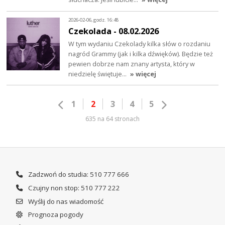
2026-02-06, godz. 16:48
Czekolada - 08.02.2026
W tym wydaniu Czekolady kilka słów o rozdaniu
nagród Grammy (jak i kilka dźwięków). Będzie też
pewien dobrze nam znany artysta, który w
niedzielę świętuje…
» więcej
1
2
3
4
5
635 na 64 stronach
Zadzwoń do studia: 510 777 666
Czujny non stop: 510 777 222
Wyślij do nas wiadomość
Prognoza pogody