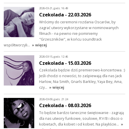
2026-03-21, godz. 16:49
Czekolada - 22.03.2026
Wrócimy do ceremonii rozdania Oscarów, by
zagrać utwory wykorzystane w nominowanych
filmach - na pewno nie pominiemy
"Grzeszników", w końcu soundtrack
współtworzyli…
» więcej
2026-03-15, godz. 12:46
Czekolada - 15.03.2026
Czekolada będzie dziś premierowo-koncertowa. :)
Jeśli chodzi o nowości, to zaśpiewają dla nas Jack
Harlow, Nia Smith, Gnarls Barkley, Yaya Bey, Ama,
czy…
» więcej
2026-03-09, godz. 21:24
Czekolada - 08.03.2026
To będzie bardzo taneczne świętowanie - zagrają
dla nas utwory funkowe, soulowe, R'n'B i disco o
kobietach, dla kobiet i od kobiet. Na playliście…
»