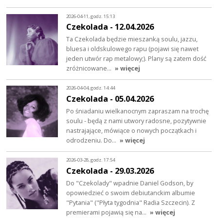
2026-04-11, godz. 15:13
Czekolada - 12.04.2026
Ta Czekolada będzie mieszanką soulu, jazzu,
bluesa i oldskulowego rapu (pojawi się nawet
jeden utwór rap metalowy;). Plany są zatem dość
zróżnicowane…
» więcej
2026-04-04, godz. 14:44
Czekolada - 05.04.2026
Po śniadaniu wielkanocnym zapraszam na trochę
soulu - będą z nami utwory radosne, pozytywnie
nastrajające, mówiące o nowych początkach i
odrodzeniu. Do…
» więcej
2026-03-28, godz. 17:54
Czekolada - 29.03.2026
Do "Czekolady" wpadnie Daniel Godson, by
opowiedzieć o swoim debiutanckim albumie
"Pytania" ("Płyta tygodnia" Radia Szczecin). Z
premierami pojawią się na…
» więcej