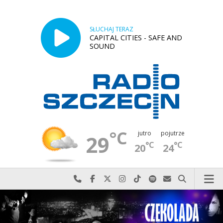
SŁUCHAJ TERAZ
CAPITAL CITIES - SAFE AND
SOUND
°C
jutro
pojutrze
29
°C
°C
20
24
Najlepiej po prostu do nas zadzwoń
Odwiedź nas na Facebook-u
Odwiedź nas na X
Odwiedź nas na Instagram-ie
Odwiedź nas na TikTok-u
Szukaj nas na Spotify
Wyślij do nas w
Szukaj