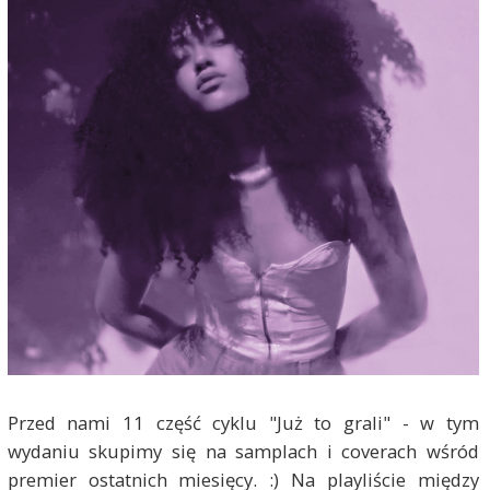
Przed nami 11 część cyklu "Już to grali" - w tym
wydaniu skupimy się na samplach i coverach wśród
premier ostatnich miesięcy. :) Na playliście między