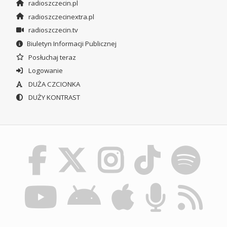
radioszczecin.pl
radioszczecinextra.pl
radioszczecin.tv
Biuletyn Informacji Publicznej
Posłuchaj teraz
Logowanie
DUŻA CZCIONKA
DUŻY KONTRAST