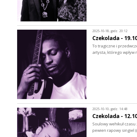
2025-10-18, godz. 20:12
Czekolada - 19.1
To tragiczne i przedwcz
artysta, którego wpływ
2025-10-10, godz. 14:48
Czekolada - 12.1
Soulowy wehikuł czasu 
pewien rapowy singiel