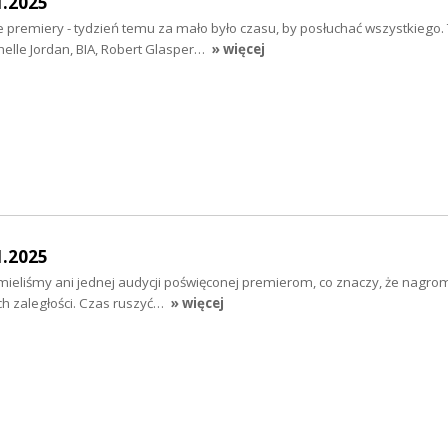
1.2025
e premiery - tydzień temu za mało było czasu, by posłuchać wszystkiego
helle Jordan, BIA, Robert Glasper…
» więcej
1.2025
mieliśmy ani jednej audycji poświęconej premierom, co znaczy, że nagro
h zaległości. Czas ruszyć…
» więcej