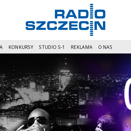
A
KONKURSY
STUDIO S-1
REKLAMA
O NAS