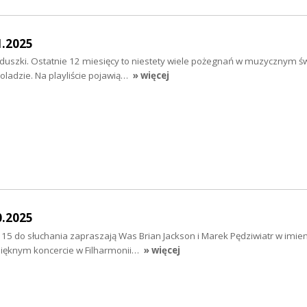
1.2025
uszki. Ostatnie 12 miesięcy to niestety wiele pożegnań w muzycznym świ
ladzie. Na playliście pojawią…
» więcej
0.2025
o 15 do słuchania zapraszają Was Brian Jackson i Marek Pędziwiatr w imie
ięknym koncercie w Filharmonii…
» więcej