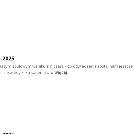
1.2025
szym soulowym wehikułem czasu - do odwiedzenia został nam jeszcze 
ło się wtedy kilka karier, a…
» więcej