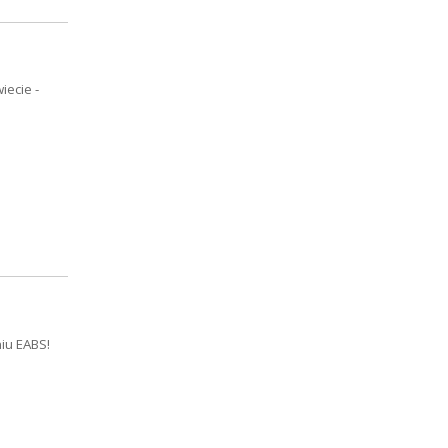
ecie -
niu EABS!