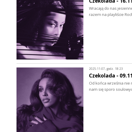
Czekolada - 16.1
Wracają do nas jesienn
razem na playliście Roc
2025-11-07, godz. 18:23
Czekolada - 09.1
Od końca września nie 
nam się sporo soulowyc