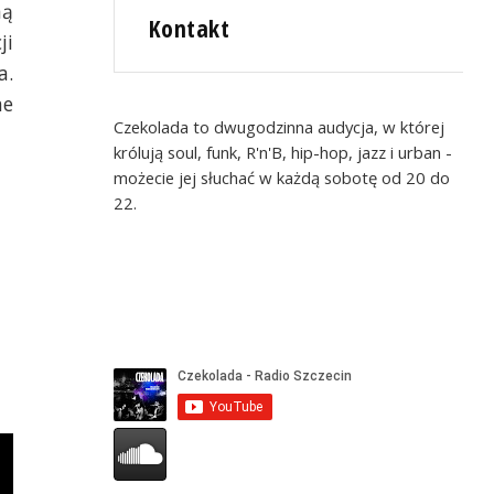
ną
Kontakt
ji
a.
he
Czekolada to dwugodzinna audycja, w której
królują soul, funk, R'n'B, hip-hop, jazz i urban -
możecie jej słuchać w każdą sobotę od 20 do
22.