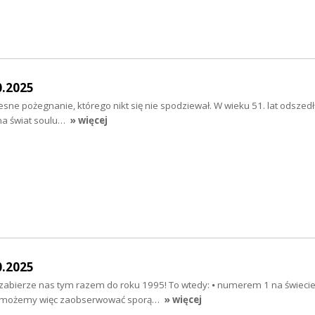
0.2025
esne pożegnanie, którego nikt się nie spodziewał. W wieku 51. lat odszedł
 na świat soulu…
» więcej
0.2025
zabierze nas tym razem do roku 1995! To wtedy: ⦁ numerem 1 na świecie
 (możemy więc zaobserwować sporą…
» więcej