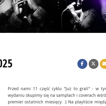
025
Przed nami 11 część cyklu "Już to grali" - w t
wydaniu skupimy się na samplach i coverach wśr
premier ostatnich miesięcy. :) Na playliście międ