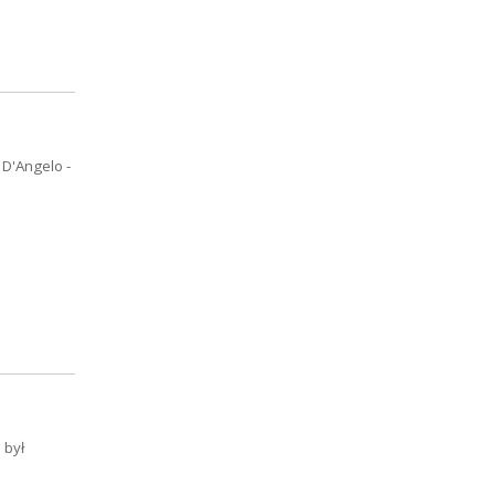
 D'Angelo -
 był