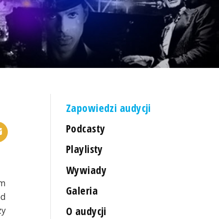
Zapowiedzi audycji
Podcasty
Playlisty
Wywiady
ym
Galeria
ód
O audycji
zy