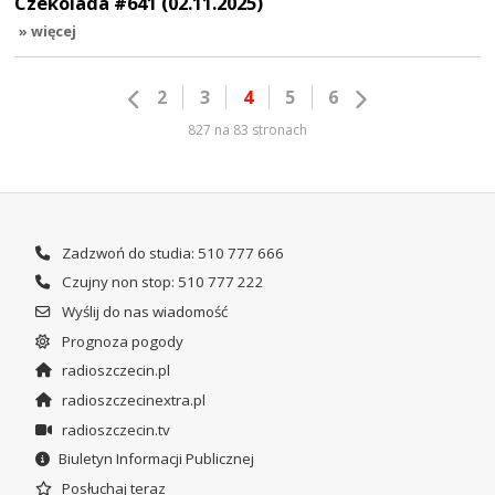
Czekolada #641 (02.11.2025)
» więcej
2
3
4
5
6
827 na 83 stronach
Zadzwoń do studia: 510 777 666
Czujny non stop: 510 777 222
Wyślij do nas wiadomość
Prognoza pogody
radioszczecin.pl
radioszczecinextra.pl
radioszczecin.tv
Biuletyn Informacji Publicznej
Posłuchaj teraz