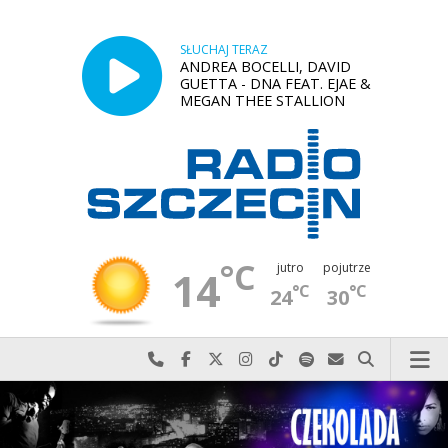
SŁUCHAJ TERAZ
ANDREA BOCELLI, DAVID
GUETTA - DNA FEAT. EJAE &
MEGAN THEE STALLION
°C
jutro
pojutrze
14
°C
°C
24
30
Najlepiej po prostu do nas zadzwoń
Odwiedź nas na Facebook-u
Odwiedź nas na X
Odwiedź nas na Instagram-ie
Odwiedź nas na TikTok-u
Szukaj nas na Spotify
Wyślij do nas w
Szukaj